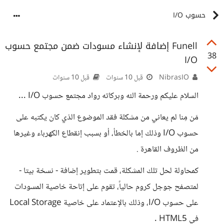
حسوب I/O
Funell إضافة لإنشاء مسودات ضمن مجتمع حسوب
38
I/O
NibrasIO
قبل 10 سنوات
قبل 10 سنوات
السلام عليكم ورحمة الله وبركاته رواد مجتمع حسوب I/O ...
مَن مِنا لم يعاني من مشكلة فقد الموضوع الذي كان يكتبه على
حسوب I/O وذلك إما بالخطأ، أو بسبب إنقطاع الكهرباء وغيرها
من الظروف القاهرة .
كمحاولة لحل تلك المشكلة، قمت بتطوير إضافة - نسخة بيتا -
لمتصفح جوجل كروم حالياً، تقوم على إتاحة خاصية المسودات
على حسوب I/O، وذلك بالإعتماد على خاصية Local Storage
في HTML5 .