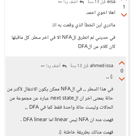
eisa
أضف ردا
قبل 13 سنةً
1
اهلا اخوي احمد.
ماادري اين الخطأ الذي وقعت به انا.
في حديثي لم اتطرق للNFA الا في اخر سطر. كل ماقبلها
كان كلام عن الDFA
ahmed issa
أضف ردا
قبل 13 سنةً
0
:) ,,
في هذا السطر ,, في الNFA ممكن يكون الانتقال لأكثر من
حالة بمعنى اخر ان الnext state عباره عن مجموعة من
الحالات وليست حالة واحدة فقط كما في DFA ,,
فهمت منه ان NFA ليس linear اما DFA linear .
فهمت مثالك بطريقة خاطئة :).