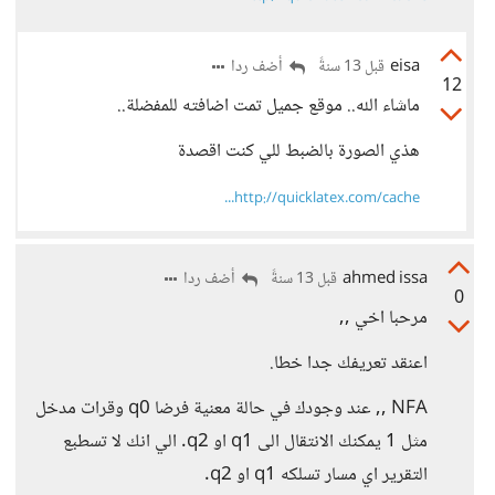
eisa
أضف ردا
قبل 13 سنةً
12
ماشاء الله.. موقع جميل تمت اضافته للمفضلة..
هذي الصورة بالضبط للي كنت اقصدة
http://quicklatex.com/cache...
ahmed issa
أضف ردا
قبل 13 سنةً
0
مرحبا اخي ,,
اعنقد تعريفك جدا خطا.
NFA ,, عند وجودك في حالة معنية فرضا q0 وقرات مدخل
مثل 1 يمكنك الانتقال الى q1 او q2. الي انك لا تسطبع
التقرير اي مسار تسلكه q1 او q2.