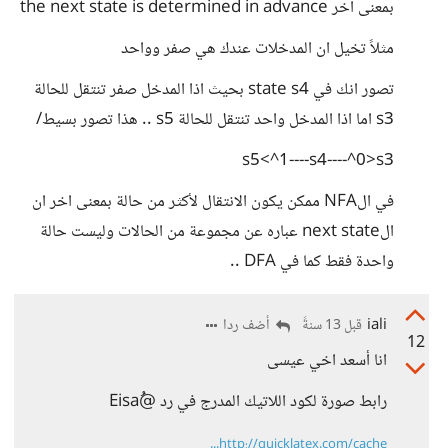
بمعنى اخر the next state is determined in advance
مثلاً تخيل ان المدخلات عندك هي صفر وواحد
تصور انك في state s4 بحيث اذا المدخل صفر تنتقل للحالة
s3 اما اذا المدخل واحد تنتقل للحالة s5 .. هذا تصور بسيط/
s5<^1----s4----^0>s3
في الNFA ممكن يكون الانتقال لأكثر من حالة بمعنى اخر ان
الnext state عباره عن مجموعة من الحالات وليست حالة
واحدة فقط كما في DFA ..
iali
أضف ردا
قبل 13 سنةً
12
انا أسعد اخي عيسى
رابط صورة لكود اللاتيك المدرج في رد @ُEisa
http://quicklatex.com/cache...