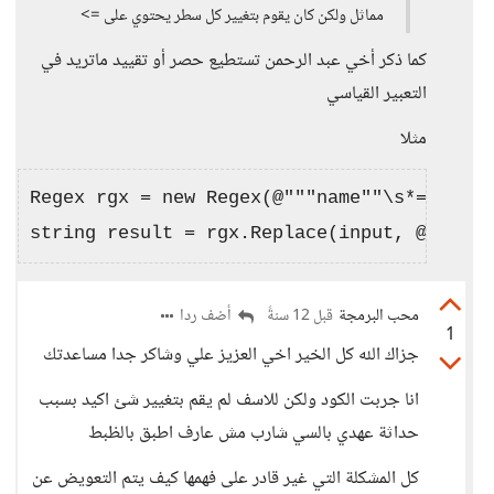
مماثل ولكن كان يقوم بتغيير كل سطر يحتوي على =>
كما ذكر أخي عبد الرحمن تستطيع حصر أو تقييد ماتريد في
التعبير القياسي
مثلا
Regex rgx = new Regex(@"""name""\s*=>\s*""
محب البرمجة
أضف ردا
قبل 12 سنةً
1
جزاك الله كل الخير اخي العزيز علي وشاكر جدا مساعدتك
انا جربت الكود ولكن للاسف لم يقم بتغيير شئ اكيد بسبب
حداثة عهدي بالسي شارب مش عارف اطبق بالظبط
كل المشكلة التي غير قادر على فهمها كيف يتم التعويض عن