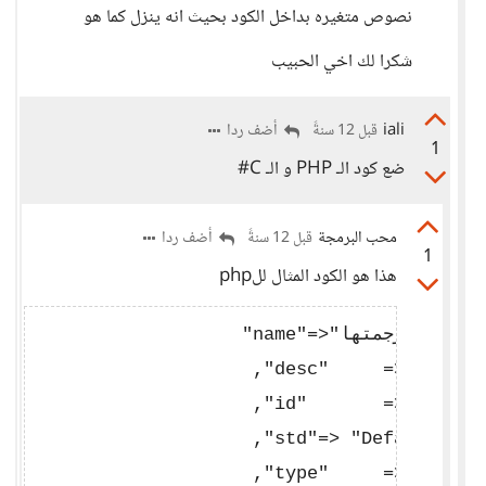
نصوص متغيره بداخل الكود بحيث انه ينزل كما هو
شكرا لك اخي الحبيب
iali
أضف ردا
قبل 12 سنةً
1
ضع كود الـ PHP و الـ C#
محب البرمجة
أضف ردا
قبل 12 سنةً
1
هذا هو الكود المثال للphp
                   "name"=>"هنا نص انجليزي متغير يختلف من سطر لاخر لانه سطور يتم ترجمتها",

                    ,"desc"     => "Set de
                    ,"id"       => "wd_def
                    ,"std"=> "Default welc