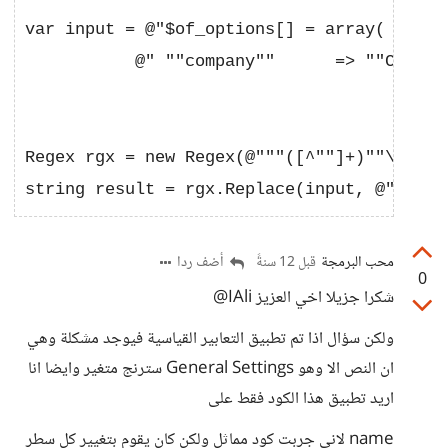
var input = @"$of_options[] = array(  ""na
           @" ""company""      => ""Company
Regex rgx = new Regex(@"""([^""]+)""\s*=>\
محب البرمجة
أضف ردا
قبل 12 سنةً
0
شكرا جزيلا اخي العزيز IAli@
ولكن سؤال اذا تم تطبيق التعابير القياسية فيوجد مشكلة وهي
ان النص الا وهو General Settings سترنج متغير وايضا انا
اريد تطبيق هذا الكود فقط على
name لاني جربت كود مماثل ولكن كان يقوم بتغيير كل سطر