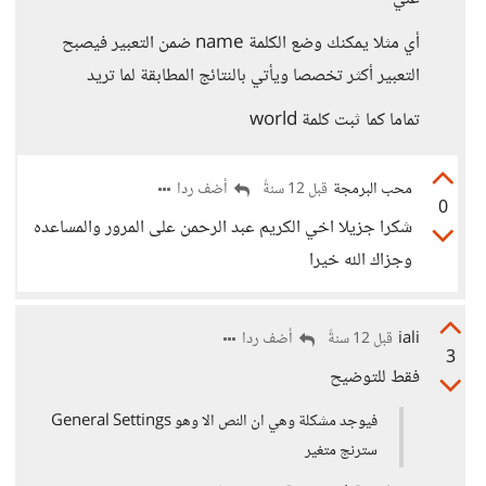
أي مثلا يمكنك وضع الكلمة name ضمن التعبير فيصبح
التعبير أكثر تخصصا ويأتي بالنتائج المطابقة لما تريد
تماما كما ثبت كلمة world
محب البرمجة
أضف ردا
قبل 12 سنةً
0
شكرا جزيلا اخي الكريم عبد الرحمن على المرور والمساعده
وجزاك الله خيرا
iali
أضف ردا
قبل 12 سنةً
3
فقط للتوضيح
فيوجد مشكلة وهي ان النص الا وهو General Settings
سترنج متغير