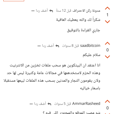
مدونة ركن الاحتراف
أضف ردا
قبل 12 سنةً
1
شكراً لك والله يعطيك العافية
جاري القراءة بالتوفيق
saadbitcoin
أضف ردا
قبل 8 سنوات
0
سلام عليكم
انا اعتقد ان البيتكوين هو سحب ملفات تخزين من الانترنيت
وهذه الحزم لاستخدهمها في مجالات عامة وكثيرة ليس لها حد
ولان يقومون التجار والمدنين بسحب هذه الملفات لبيعها مستقبلا
باسعار خياليه
AmmarRasheed
أضف ردا
قبل 5 سنوات
0
شو مصير الموقع والمحتوى اللي فيه ؟