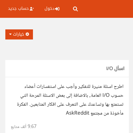
دخول
حساب جديد
خيارات
اسأل I/O
اطرح اسئلة مثيرة للتفكير وأجب على استفسارات أعضاء
حسوب I/O العامة, بالاضافة إلى بعض الاسئلة المرحة التي
تستمتع بها وتساعدك على التعرف على افكار المتابعين. الفكرة
مأخوذة من مجتمع AskReddit
9.67 ألف
متابع