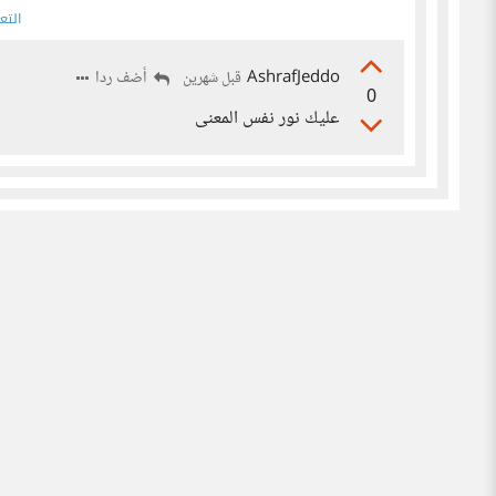
التع
AshrafJeddo
أضف ردا
قبل شهرين
0
عليك نور نفس المعنى