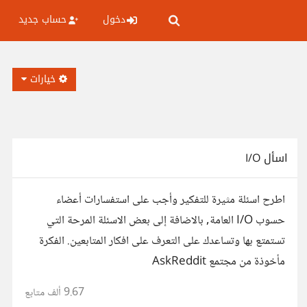
دخول
حساب جديد
خيارات
اسأل I/O
اطرح اسئلة مثيرة للتفكير وأجب على استفسارات أعضاء
حسوب I/O العامة, بالاضافة إلى بعض الاسئلة المرحة التي
تستمتع بها وتساعدك على التعرف على افكار المتابعين. الفكرة
مأخوذة من مجتمع AskReddit
9.67 ألف
متابع