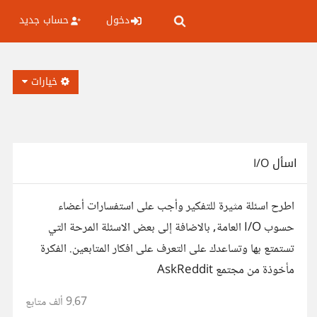
دخول
حساب جديد
خيارات
اسأل I/O
اطرح اسئلة مثيرة للتفكير وأجب على استفسارات أعضاء
حسوب I/O العامة, بالاضافة إلى بعض الاسئلة المرحة التي
تستمتع بها وتساعدك على التعرف على افكار المتابعين. الفكرة
مأخوذة من مجتمع AskReddit
9.67 ألف
متابع