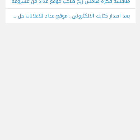
مناقشة فكرة هامش ربح صاحب موقع عداد من مشروعه
بعد اصدار كتابك الالكتروني : موقع عداد للاعلانات حل فعّال لترويجه . (دليل استعمال pdf )