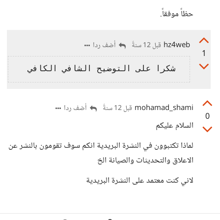
حظاً موفقاً.
hz4web
أضف ردا
قبل 12 سنةً
1
mohamad_shami
أضف ردا
قبل 12 سنةً
0
السلام عليكم
لماذا تكتبوون في النشرة البريدية انكم سوف تقومون بالنشر عن
الاعلاق والتحديثات والصيانة الخ
لاني كنت معتمد على النشرة البريدية