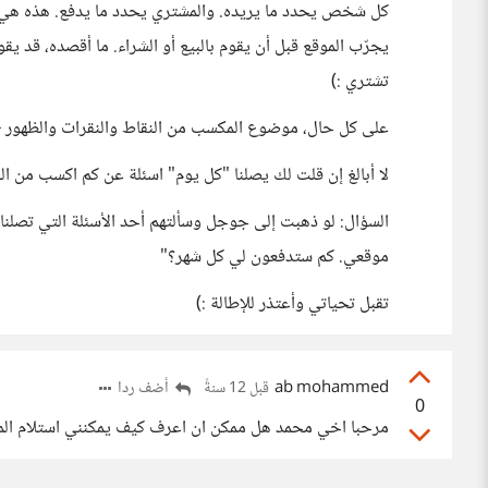
كل شخص يحدد ما يريده. والمشتري يحدد ما يدفع. هذه هي ميز
يجرّب الموقع قبل أن يقوم بالبيع أو الشراء. ما أقصده، قد يق
تشتري :)
على كل حال، موضوع المكسب من النقاط والنقرات والظهور -ف
لا أبالغ إن قلت لك يصلنا "كل يوم" اسئلة عن كم اكسب من ال
السؤال: لو ذهبت إلى جوجل وسألتهم أحد الأسئلة التي تصلنا -
موقعي. كم ستدفعون لي كل شهر؟"
تقبل تحياتي وأعتذر للإطالة :)
ab mohammed
أضف ردا
قبل 12 سنةً
0
مرحبا اخي محمد هل ممكن ان اعرف كيف يمكنني استلام الما