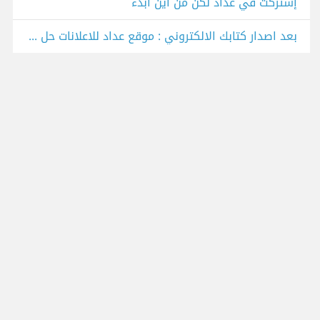
إشتركت في عداد لكن من أين أبدء
بعد اصدار كتابك الالكتروني : موقع عداد للاعلانات حل فعّال لترويجه . (دليل استعمال pdf )