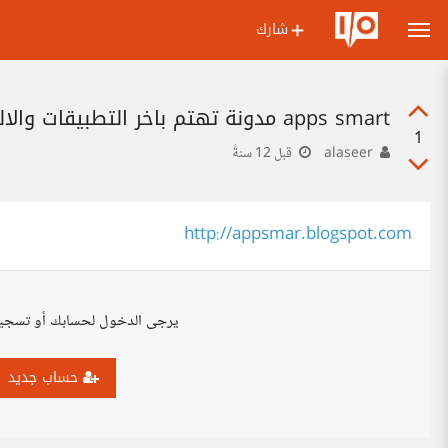
شارك
apps smart مدونة تهتم باخر التطبيقات والالعاب للهواتف الذكيه وبرامج الكمبيوتر بالاضافة لبعض العناصر الاخرى
1
alaseer
قبل 12 سنةً
http://appsmar.blogspot.com
يرجى الدخول لحسابك أو تسجي
حساب جديد