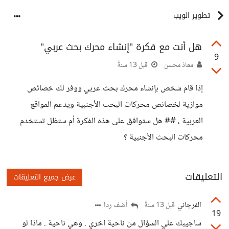
تطوير الويب
هل أنت مع فكرة "إنشاء محرك بحث عربي"
9
معاذ محسن
قبل 13 سنةً
إذا قام شخص بإنشاء محرك بحث عربي ووفر لك خصائص
موازية لخصائص محركات البحث الأجنبية ويدعم المواقع
العربية ، ## هل ستوافق على هذه الفكرة أم ستظل تستخدم
محركات البحث الأجنبية ؟
التعليقات
عرض جميع التعليقات
الفرجاني
أضف ردا
قبل 13 سنةً
19
ساجيبك علي السؤال من ناحية اخري . وهي ناحية . ماذا لو