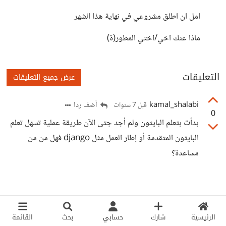
امل ان اطلق مشروعي في نهاية هذا الشهر
ماذا عنك اخي/اختي المطور(ة)
التعليقات
عرض جميع التعليقات
kamal_shalabi
أضف ردا
قبل 7 سنوات
0
بدأت بتعلم البايثون ولم أجد جتى الآن طريقة عملية تسهل تعلم
البايثون المتقدمة أو إطار العمل مثل django فهل من من
مساعدة؟
الرئيسية
شارك
حسابي
بحث
القائمة