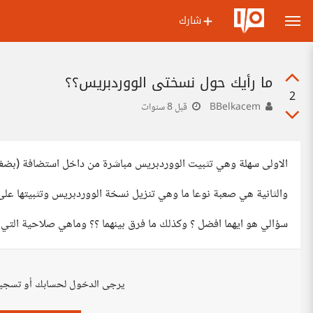
شارك
ما رأيك حول نسختي الووردبريس؟؟
2
BBelkacem
قبل 8 سنوات
الاولى سهلة وهي تثبيت الووردبريس مباشرة من داخل استضافة (بضغط
والثانية هي صعبة نوعا ما وهي تنزيل نسخة الووردبريس وتثبيتها على 
سؤالي هو ايهما افضل ؟ وكذلك ما فرق بينهما ؟؟ وماهي صلاحية التي 
يرجى الدخول لحسابك أو تسجي