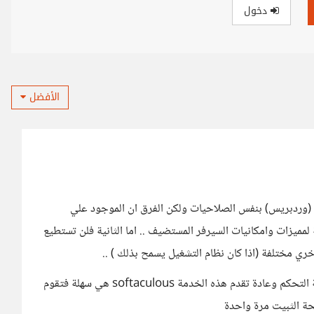
دخول
الأفضل
 (وردبريس) بنفس الصلاحيات ولكن الفرق ان الموجود علي
لمميزات وامكانيات السيرفر المستضيف .. اما الثانية فلن تستطيع
خري مختلفة (اذا كان نظام التشغيل يسمح بذلك ) ..
بالنسبة للاختلاف في خطوات التثبيت فالموجودة ضمن لوحة التحكم وعادة تقدم هذه الخدمة softaculous هي سهلة فتقوم
حة الثبيت مرة واحدة