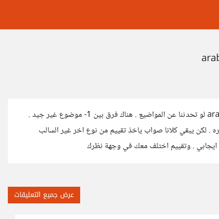
السلام عليكم وحمة الله وبركاتة اقتراح تغيير نظام التقييم في arabia io لو تحدثنا عن المواضيع . هناك فرق بين 1- موضوع غير جيد .
 في وجهة نظره . لكن يبقي كلانا صواب ياخذ تقييم من نوع اخر غير السالب
يم ايجابي . وتقييم اختلف معك في وجهة نظرك
عرض جميع التعليقات