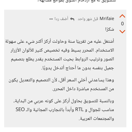
للتسويق له مع ازدحام السوق بمواقع مشابهة؟
Mrifaie
أضف ردا
قبل شهر واحد
0
شكرًا
أشتغل عليه من تقريبًا سنة وحاولت أركز أكثر شيء على سهولة
الاستخدام. المحرر بسيط وفيه تخصيص كثير للألوان الأزرار
الصور وترتيب الروابط بحيث المستخدم يقدر يطلع بتصميم
جميل بنفسه بدون ما أحتاج أتدخل يدويًا.
وهذا يساعدني أخلي السعر أقل، لأن التصميم والتعديل يكون
من المستخدم مباشرة داخل المحرر.
وبالنسبة للتسويق بحاول أركز على كونه عربي من البداية،
مناسب للجوال و RTL وأبدأ بالتجارب المجانية والـ SEO
والمجتمعات العربية.