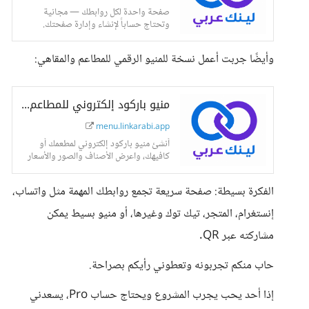
صفحة واحدة لكل روابطك — مجانية
وتحتاج حساباً لإنشاء وإدارة صفحتك.
وأيضًا جربت أعمل نسخة للمنيو الرقمي للمطاعم والمقاهي:
منيو باركود إلكتروني للمطاعم والكافيهات | لينك عربي
menu.linkarabi.app
أنشئ منيو باركود إلكتروني لمطعمك أو
كافيهك، واعرض الأصناف والصور والأسعار
في صفحة عربية سهلة التحديث.
الفكرة بسيطة: صفحة سريعة تجمع روابطك المهمة مثل واتساب،
إنستغرام، المتجر، تيك توك وغيرها، أو منيو بسيط يمكن
مشاركته عبر QR.
حاب منكم تجربونه وتعطوني رأيكم بصراحة.
إذا أحد يحب يجرب المشروع ويحتاج حساب Pro، يسعدني