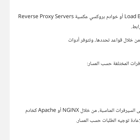
ذلك ممكن، الفكرة هي الإعتماد على موازن تحميل Load Balancer أو خوادم بروكسي عكسية Reverse Proxy Servers
ابط.
 من خلال قواعد تحددها، وتتوفر أدوات
فرات المختلفة حسب المسار:
أو إعداد خادم بروكسي عكسي يقوم بإعادة توجيه الطلبات إلى السيرفرات المناسبة، من خلال NGINX أو Apache كخادم
ادة توجيه الطلبات حسب المسار.