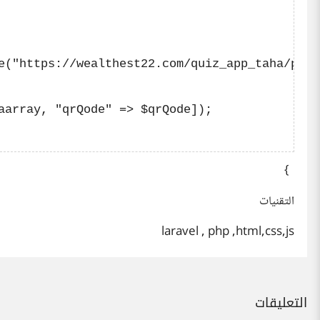
e("https://wealthest22.com/quiz_app_taha/publ
aarray, "qrQode" => $qrQode]);

}
التقنيات
laravel , php ,html,css,js
التعليقات