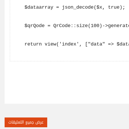
    $dataarray = json_decode($x, true);

    $qrQode = QrCode::size(100)->generat
    return view('index', ["data" => $dat
عرض جميع التعليقات