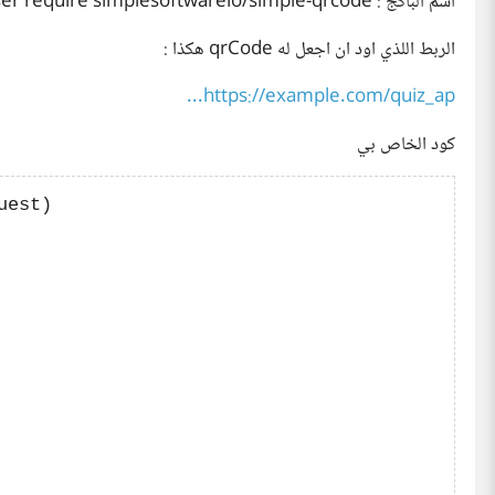
اسم الباكج : composer require simplesoftwareio/simple-qrcode
الربط اللذي اود ان اجعل له qrCode هكذا :
https://example.com/quiz_ap...
كود الخاص بي
est)
