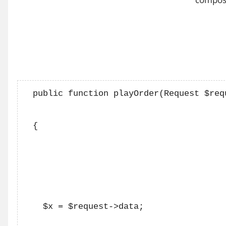
  public function playOrder(Request $requ
  {

    $x = $request->data;
