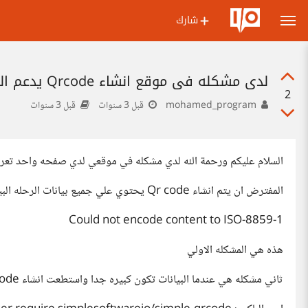
شارك
لدي مشكله في موقع انشاء Qrcode يدعم اللغه العربيه
2
mohamed_program
قبل 3 سنوات
قبل 3 سنوات
السلام عليكم ورحمة الله لدي مشكله في موقعي لدي صفحه واحد تعر
المفترض ان يتم انشاء Qr code يحتوي علي جميع بيانات الرحله البيانات باللغه العربيه لذالك تحدث مشكله
Could not encode content to ISO-8859-1
هذه هي المشكله الاولي
ثاني مشكله هي عندما البيانات تكون كبيره جدا واستطعت انشاء Qr code للاسف يكون معقد جدا ولا يتم قراتها ابدا مهما حاولت