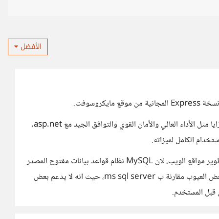
الأفضل
بالمقارنة مع MySQL، فإن ms sql server يوفر بعض المزايا مثل الأداء العالي والأمان القوي والتوافق الجيد مع asp.net.
تخدام الكامل لميزاته.
أعتقد أن استخدام ms sql server أفضل من MySQL لتطوير مواقع الويب، لان MySQL نظام قواعد بيانات مفتوح المصدر
ومجاني ويستخدمه العديد من المطورين، إلا أنه يعاني من بعض العيوب مقارنة ب ms sql server، حيث انه لا يدعم بعض
 قبل المستخدم.