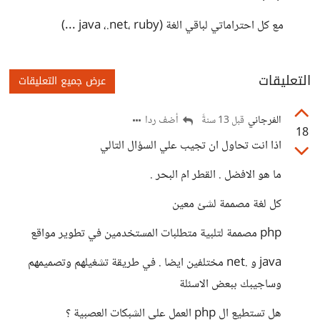
مع كل احتراماتي لباقي الغة (java ،.net، ruby ...)
التعليقات
عرض جميع التعليقات
الفرجاني
أضف ردا
قبل 13 سنةً
18
اذا انت تحاول ان تجيب علي السؤال التالي
ما هو الافضل . القطر ام البحر .
كل لغة مصممة لشئ معين
php مصممة لتلبية متطلبات المستخدمين في تطوير مواقع
java و .net مختلفين ايضا . في طريقة تشغيلهم وتصميمهم
وساجيبك ببعض الاسئلة
هل تستطيع ال php العمل علي الشبكات العصبية ؟