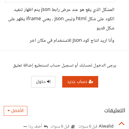
المشكل الذي يقع هو عند عرض رابط json يتم اظهار تنفيد
الكود على شكل html وليس json ، يعني iframe يظهر على
شكل فديو
وأنا اريد انتاج كود json للاستخدام في مكان اخر
يرجى الدخول لحسابك أو تسجيل حساب لتستطيع إضافة تعليق
حساب جديد
دخول
التعليقات
الأفضل
Alwalid
أضف ردا
قبل 6 سنوات
قبل 6 سنوات