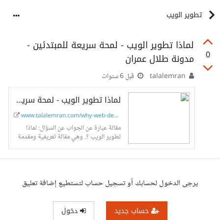
تطوير الويب
لماذا تطوير الويب - لمحة سريعة للمبتدئين -
0
مدونة طلال عمران
talalemran
قبل 6 سنوات
لماذا تطوير الويب - لمحة سريعة للمبتدئين - مدونة طلال عمران
www.talalemran.com/why-web-developm...
مقالة عبارة عن الجواب عن السؤال: لماذا
تطوير الويب ؟. وهي مقالة تعريفية ومقدمة
حول ما يعرف بتطوير وبرمجة الويب و
المواقع عبر الإنترنت.
يرجى الدخول لحسابك أو تسجيل حساب لتستطيع إضافة تعليق
حساب جديد
دخول