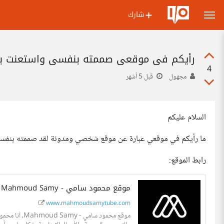
شارك
رأيكم في موقعي صممته بنفسي واستعنت بال
4
مجهول
قبل 5 أشهر
السلام عليكم
ما رأيكم في موقعي عبارة عن موقع شخصي ومدونة لقد صممته بنفسي
رابط الموقع:
موقع محمود سامي - Mahmoud Samy
www.mahmoudsamytube.com
موقع محمود س