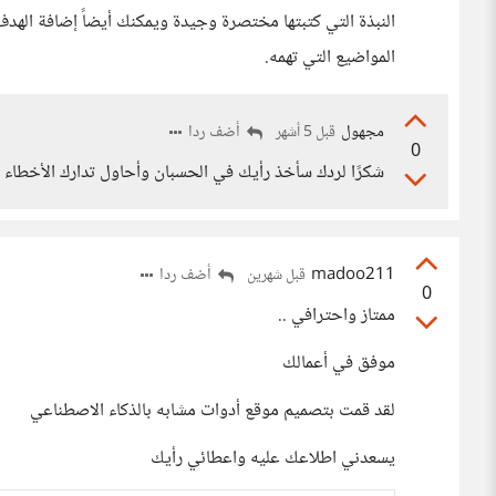
النبذة التي كتبتها مختصرة وجيدة ويمكنك أيضاً إضافة الهدف
المواضيع التي تهمه.
مجهول
أضف ردا
قبل 5 أشهر
0
شكرًا لردك سأخذ رأيك في الحسبان وأحاول تدارك الأخطاء ش
madoo211
أضف ردا
قبل شهرين
0
ممتاز واحترافي ..
موفق في أعمالك
لقد قمت بتصميم موقع أدوات مشابه بالذكاء الاصطناعي
يسعدني اطلاعك عليه واعطائي رأيك