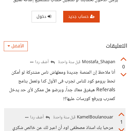
يرجى الدخول لحسابك أو تسجيل حساب لتستطيع إضافة تعليق
حساب جديد
دخول
التعليقات
الأفضل
Mostafa_Shapan
أضف ردا
قبل سنة واحدة
0
أنا ملاحظ إن المنصة جديدة ومعلهاش ناس مشتركة لو أمكن
تحط برومو كود للناس تجرب فى الأول كدا وتعمل بنامج
Referals هيفرق معاك جداً، وبرضو هل ممكن لأى حد يدخل
كمدرب ويرفع كورسات عليها؟!
KamelBoulanouar
أضف ردا
قبل سنة واحدة
1
مرحبا بك استاذ مصطفى اود أن اعبر لك عن خالص شكري