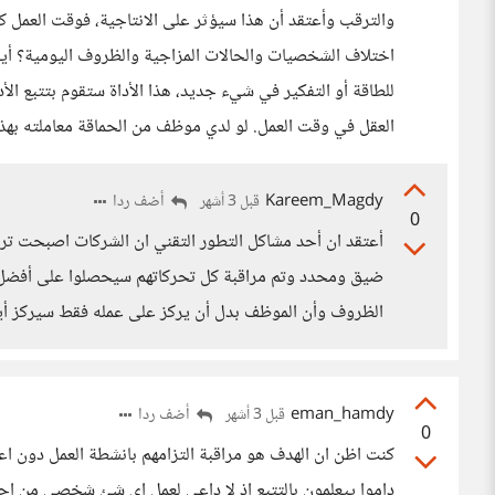
والترقب وأعتقد أن هذا سيؤثر على الانتاجية، فوقت الع
اختلاف الشخصيات والحالات المزاجية والظروف اليومية؟ أين
للطاقة أو التفكير في شيء جديد، هذا الأداة ستقوم بتتبع الأ
العقل في وقت العمل. لو لدي موظف من الحماقة معاملته به
Kareem_Magdy
أضف ردا
قبل 3 أشهر
0
أعتقد ان أحد مشاكل التطور التقني ان الشركات اصبحت ترى
ضيق ومحدد وتم مراقبة كل تحركاتهم سيحصلوا على أفضل أ
الظروف وأن الموظف بدل أن يركز على عمله فقط سيركز أيض
eman_hamdy
أضف ردا
قبل 3 أشهر
0
كنت اظن ان الهدف هو مراقبة التزامهم بانشطة العمل دون اعط
داموا ييعلمون بالتتبع اذ لا داعي لعمل اي شئ شخصي من اج