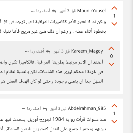
MounirYousef
أضف ردا
قبل 3 أشهر
1
ولكن لما لا نعتبر الأمر ككاميرات المراقبة التي توجد في كل
بخطوة أثناء عمله ، و رغم أن ذلك شئ غير مريح فأننا نقبله 
Kareem_Magdy
أضف ردا
قبل 3 أشهر
0
أعتقد ان الامر مرتبط بطريقة المراقبة. فالكاميرا تكون 
في غرفة التحكم ليرى هذه الشاشات، لكن بالنسبة لنظام الم
السهل جدا ان ينسى وجوده وحتى لو كان الهدف المعلن هو 
Abdelrahman_985
أضف ردا
قبل 3 أشهر
1
منذ سنوات قرأت رواية 1984 لجورج أور
بيوتهم وتحفز الجميع على العمل كمخبرين تابعين للسلطة.. 