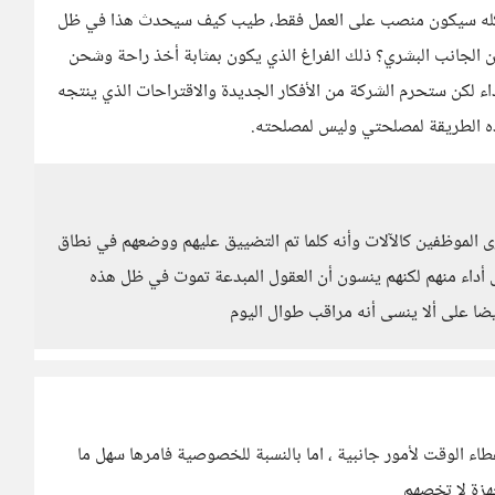
مل كله سيكون منصب على العمل فقط، طيب كيف سيحدث هذا في ظل
 الجانب البشري؟ ذلك الفراغ الذي يكون بمثابة أخذ راحة وشحن
داء لكن ستحرم الشركة من الأفكار الجديدة والاقتراحات الذي ينتجه
ذه الطريقة لمصلحتي وليس لمصلحته.
 الموظفين كالآلات وأنه كلما تم التضييق عليهم ووضعهم في نطاق
داء منهم لكنهم ينسون أن العقول المبدعة تموت في ظل هذه
ا على ألا ينسى أنه مراقب طوال اليوم
اء الوقت لأمور جانبية ، اما بالنسبة للخصوصية فامرها سهل ما
هزة لا تخصهم