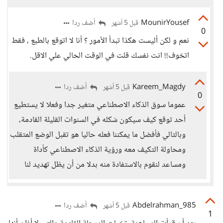
MounirYousef
أضف ردا
قبل 5 أشهر
0
نعم و لكن أليست هكذا تبدأ الأمور ؟ أنا لا اتوقع بالطبع ، فقط
اتخوف!! انت نفسك قلت في الوقت الحالي علي الاقل.
Kareem_Magdy
أضف ردا
قبل 5 أشهر
0
عموما سوق الذكاء الاصطناعي متغير جدا وفعلا لا يستطيع
أحد توقع كيف سيكون شكله في السنوات القليلة القادمة،
وبالتالي فأفضل ما يمكننا فعله حاليا هو تقبل الوضع المتقلب
ومحاولة التكيف معه ورؤية الذكاء الاصطناعي كأداة
ومساعد لنقوم بالاستفادة منه بدلا من أن يظل تهديد لنا
Abdelrahman_985
أضف ردا
قبل 5 أشهر
1