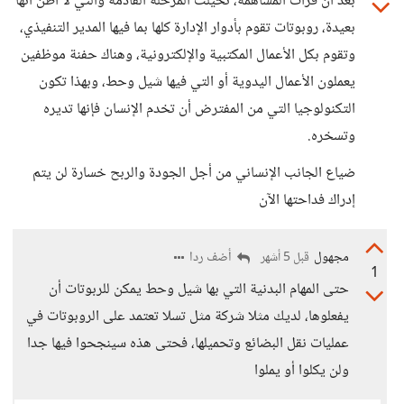
بعد أن قرأت المساهمة، تخيلت المرحلة القادمة والتي لا أظن أنها
بعيدة، روبوتات تقوم بأدوار الإدارة كلها بما فيها المدير التنفيذي،
وتقوم بكل الأعمال المكتبية والإلكترونية، وهناك حفنة موظفين
يعملون الأعمال اليدوية أو التي فيها شيل وحط، وبهذا تكون
التكنولوجيا التي من المفترض أن تخدم الإنسان فإنها تديره
وتسخره.
ضياع الجانب الإنساني من أجل الجودة والربح خسارة لن يتم
إدراك فداحتها الآن
مجهول
أضف ردا
قبل 5 أشهر
1
حتى المهام البدنية التي بها شيل وحط يمكن للربوتات أن
يفعلوها، لديك مثلا شركة مثل تسلا تعتمد على الروبوتات في
عمليات نقل البضائع وتحميلها، فحتى هذه سينجحوا فيها جدا
ولن يكلوا أو يملوا