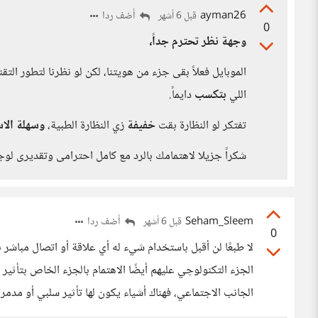
ayman26
أضف ردا
قبل 6 أشهر
0
وجهة نظر تحترم جداً،
الموبايل فعلاً بقى جزء من هويتنا، لكن لو نظرنا لتطور التق
اللي
بتكسب
دايماً.
تفتكر لو النظارة بقت
خفيفة
زي النظارة الطبية،
وسهلة الا
شكراً جزيلا لاهتمامك بالرد مع كامل احترامى وتقديرى لوج
Seham_Sleem
أضف ردا
قبل 6 أشهر
0
لا طبعًا لن أقبل باستخدام شيء له أي علاقة أو اتصال مباشر 
الجزء التكنولوچي عليهم أيضًا الاهتمام بالجزء الخاص بتأثي
الجانب الاجتماعي، فهناك أشياء يكون لها تأثير سلبي أو مدمر 