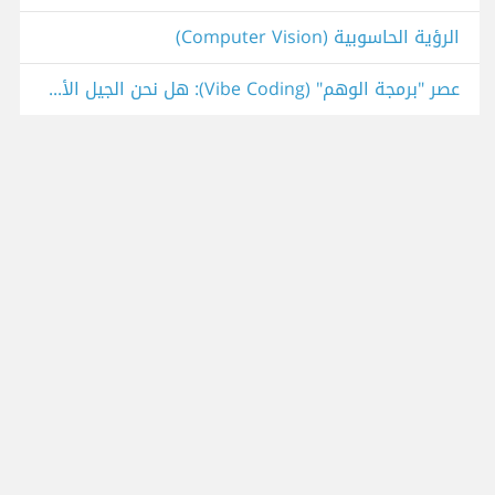
الرؤية الحاسوبية (Computer Vision)
عصر "برمجة الوهم" (Vibe Coding): هل نحن الجيل الأخير من المهندسين أم مجرد "مُنسقين"؟