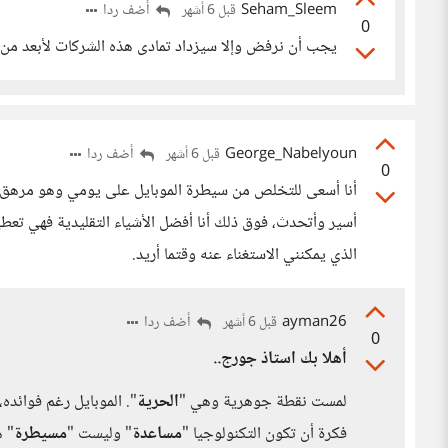
Seham_Sleem
أضف ردا
قبل 6 أشهر
0
يجب أن نرفض وإلا سيزداد تمادى هذه الشركات لأبعد من 
George_Nabelyoun
أضف ردا
قبل 6 أشهر
0
أنا أسعى للتخلص من سيطرة الموبايل على يومي وهو مرهق لل
أسير وأتحدث، فوق ذلك أنا أفضل الأشياء التقليدية فهي تعطي
الذي يمكنني الاستغناء عنه وقتما أريد.
ayman26
أضف ردا
قبل 6 أشهر
0
أهلا بك استاذ جورج..
لمست نقطة جوهرية وهي "
الحرية
". الموبايل رغم فوائده، 
فكرة أن تكون التكنولوجيا "
مساعدة
" وليست "
مسيطرة
" 