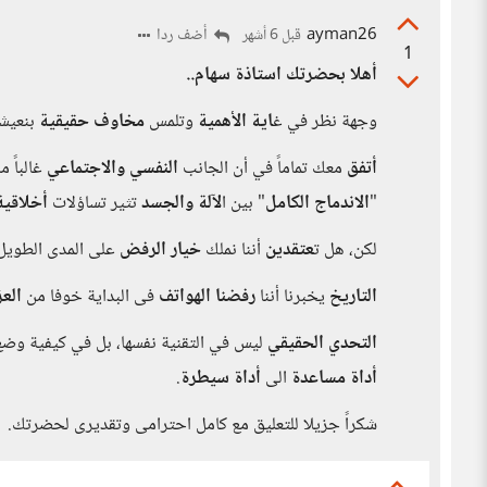
ayman26
أضف ردا
قبل 6 أشهر
1
أهلا بحضرتك استاذة سهام..
وجهة نظر في غ
اية الأهمية
وتلمس
مخاوف حقيقية
بنعيشه
أتفق
معك تماماً في أن الجانب
النفسي والاجتماعي
غالباً م
"
الاندماج الكامل
" بين ا
لآلة والجسد
تثير تساؤلات
أخلاقية
لكن، هل ت
عتقدين
أننا نملك
خيار الرفض
على المدى الطويل
التاريخ
يخبرنا أننا
رفضنا الهواتف
فى البداية خوفا من
العز
التحدي الحقيقي
ليس في التقنية نفسها، بل في كيفية وضع
أداة مساعدة
الى
أداة سيطرة
.
شكراً جزيلا للتعليق مع كامل احترامى وتقديرى لحضرتك.