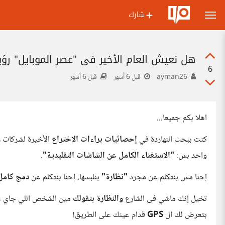
شارك
هل نعيش العام الأخير في "عصر الموبايل" رؤية تق
6
ayman26
قبل 6 أشهر
قبل 6 أشهر
اهلا بكم جميعا...
كنت ببحث النهاردة في
إحصائيات براءات الاختراع
الأخيرة لشركات 
واحد بس:
"الاستغناء الكامل عن الشاشات التقليدية"
.
إحنا مش بنتكلم عن مجرد
"نظارة"
بنلبسها، إحنا بنتكلم عن
دمج كامل 
تخيل إنك ماشي فى الشارع
والنظارة بتقولك
مين الشخص اللي جاي ع
بتعرض لك ال
GPS
قدام عينك على الطريق!