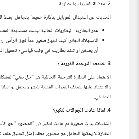
2. معضلة الفيزياء والبطارية
الحديث عن استبدال الموبايل بنظارة خفيفة يتجاهل أبسط قوا
عمر البطارية: البطاريات الحالية ليست مستديمة المستو
أن يسخن أو تنفد بطاريته في وقت قياسي؟ تحميل ال
3. خديعة الترجمة الفورية :
الاعتماد على النظارة للترجمة اللحظية هو "حل تقني" لمشكلة إ
والاعتماد عليها يضعف القدرات العقلية للبشر ويجعل تواصلنا ر
الحقيقي.
4. لماذا عادت الجوالات لتكبر؟
الشاشات بدأت صغيرة ثم عادت لتكبر لأن "المحتوى" هو الأسا
النظارة لا يمكنها التعامل مع محتوى معقد (مثل تنسيق ملف Word) بدقة تضاهي اللمس، بل هي مجرد أداة استهلاكية بسيطة.