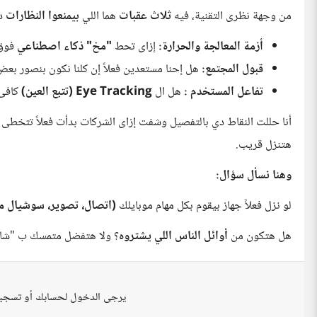
من وجهة نظرى التقنية، فيه
ثلاث عقبات
هما اللي
بيمنعوا النظارات
دى
أزمة المعالجة والحرارة:
إزاى تحط
"مخ"
ذكاء اصطناعي
فوق 
قبول المجتمع:
هل إحنا مستعدين فعلاً إن كلنا نكون بنصور بعض 24 ساعة
تفاعل المستخدم :
هل ال
Eye Tracking
(تتبع العين)
كافى 
أنا حللت النقاط دي بالتفصيل وشفت إزاى الشركات بدأت فعلاً تتخط
هتنزل قريب.
وهنا نسأل سؤال:
لو نزل فعلاً جهاز بيقوم بكل مهام موبايلك
(اتصال، تصوير، سوشيال مي
هل هتكون من
أوائل الناس اللي يشتروه
؟ ولا هتفضل متمسك ب "شاشة
يرجى الدخول لحسابك أو تسجي