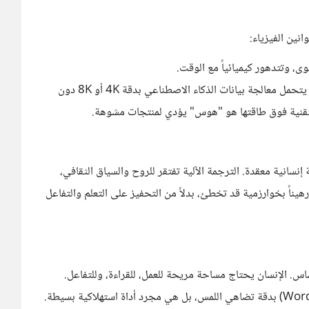
نين الفيزياء:
ى، وتتدهور كيميائياً مع الوقت.
الاستهلاك الجائر: كيف لجهاز صغير جداً فوق الرأس أن يتحمل معالجة بيانات الذكاء الاصطناعي بدقة 4K أو 8K دون
تقنية فوق طاقتها هو "هوس" يؤدي لمنتجات مشوهة.
نسانية معقدة. الترجمة الآلية تفتقر للروح والسياق الثقافي،
هيناً بخوارزمية قد تخطئ، بدلاً من التحفيز على التعلم والتفاعل
س. الإنسان يحتاج مساحة مريحة للعمل، للقراءة، وللتفاعل.