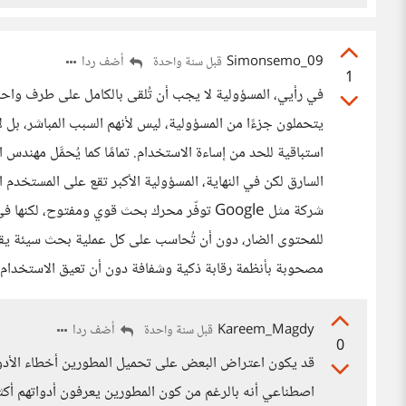
Simonsemo_09
أضف ردا
قبل سنة واحدة
1
في رأيي، المسؤولية لا يجب أن تُلقى بالكامل على طرف واحد،
يتحملون جزءًا من المسؤولية، ليس لأنهم السبب المباشر، بل لأ
استباقية للحد من إساءة الاستخدام. تمامًا كما يُحمَّل مهن
السارق لكن في النهاية، المسؤولية الأكبر تقع على المستخدم 
شركة مثل Google توفّر محرك بحث قوي ومفتوح،
للمحتوى الضار، دون أن تُحاسب على كل عملية بحث سيئة يقوم
مصحوبة بأنظمة رقابة ذكية وشفافة دون أن تعيق الاستخدام
Kareem_Magdy
أضف ردا
قبل سنة واحدة
0
قد يكون اعتراض البعض على تحميل المطورين أخطاء الأدو
اصطناعي أنه بالرغم من كون المطورين يعرفون أدواتهم أكثر 