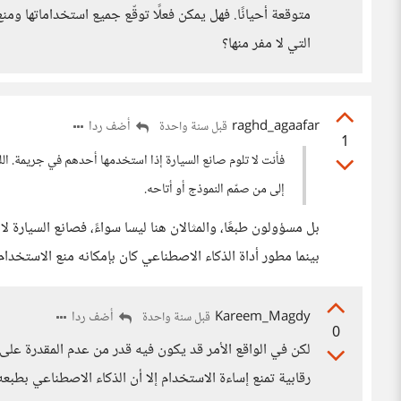
متوقعة أحيانًا. فهل يمكن فعلًا توقّع جميع استخداماتها ومنع
التي لا مفر منها؟
raghd_agaafar
أضف ردا
قبل سنة واحدة
1
فأنت لا تلوم صانع السيارة إذا استخدمها أحدهم في جريمة. اللو
إلى من صمّم النموذج أو أتاحه.
بل مسؤولون طبعًا، والمثالان هنا ليسا سواءً، فصانع السيارة ل
بينما مطور أداة الذكاء الاصطناعي كان بإمكانه منع الاستخدام 
Kareem_Magdy
أضف ردا
قبل سنة واحدة
0
لكن في الواقع الأمر قد يكون فيه قدر من عدم المقدرة عل
رقابية تمنع إساءة الاستخدام إلا أن الذكاء الاصطناعي بطبع