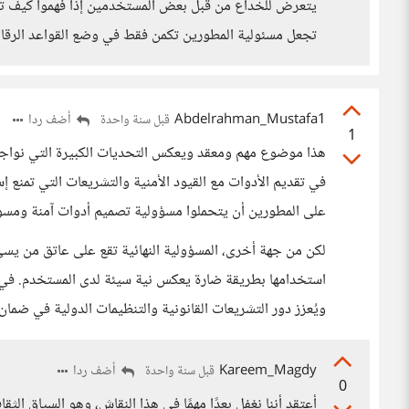
يتعرض للخداع من قبل بعض المستخدمين إذا فهموا كيف تعمل 
تجعل مسئولية المطورين تكمن فقط في وضع القواعد الرقابية
Abdelrahman_Mustafa1
أضف ردا
قبل سنة واحدة
1
هذا موضوع مهم ومعقد ويعكس التحديات الكبيرة التي نواجه
في تقديم الأدوات مع القيود الأمنية والتشريعات التي تمنع إ
على المطورين أن يتحملوا مسؤولية تصميم أدوات آمنة ومسؤ
لكن من جهة أخرى، المسؤولية النهائية تقع على عاتق من يسيء
استخدامها بطريقة ضارة يعكس نية سيئة لدى المستخدم. في الن
ويُعزز دور التشريعات القانونية والتنظيمات الدولية في ضما
Kareem_Magdy
أضف ردا
قبل سنة واحدة
0
أعتقد أننا نغفل بعدًا مهمًا في هذا النقاش، وهو السياق الث