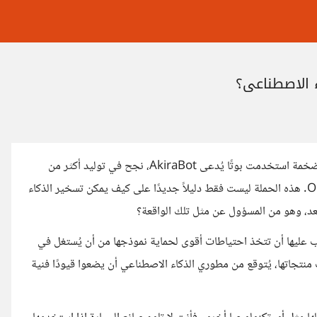
 الاصطناعي؟
في تقرير حديث نشرته شركة SentinelOne، كُشف عن حملة سبام ضخمة استخدمت بوتًا يُدعى AkiraBot، نجح في توليد أكثر من
80,000 رسالة مزعجة باستخدام نموذج GPT-4o-mini من OpenAI. هذه الحملة ليست فقط دليلاً جديدًا على كيف يمكن تسخير الذكاء
عد، وهو من المسؤول عن مثل تلك الواقعة؟
OpenA يشيرون إلى أنه كان يجب عليها أن تتخذ احتياطات أقوى لحماية نموذجها من أن يُستغل في
نتجاتها، يُتوقع من مطوري الذكاء الاصطناعي أن يضعوا قيودًا فنية