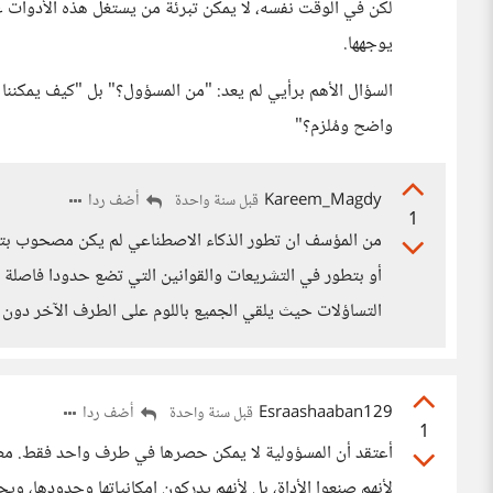
لكن في الوقت نفسه، لا يمكن تبرئة من يستغل هذه الأدوات عمد
يوجهها.
السؤال الأهم برأيي لم يعد: "من المسؤول؟" بل "كيف يمكننا 
واضح ومُلزم؟"
Kareem_Magdy
أضف ردا
قبل سنة واحدة
1
من المؤسف ان تطور الذكاء الاصطناعي لم يكن مصحوب بتط
أو بتطور في التشريعات والقوانين التي تضع حدودا فاصلة 
التساؤلات حيث يلقي الجميع باللوم على الطرف الآخر دون ت
Esraashaaban129
أضف ردا
قبل سنة واحدة
1
أعتقد أن المسؤولية لا يمكن حصرها في طرف واحد فقط. مطو
لأنهم صنعوا الأداة، بل لأنهم يدركون إمكانياتها وحدودها، ويج