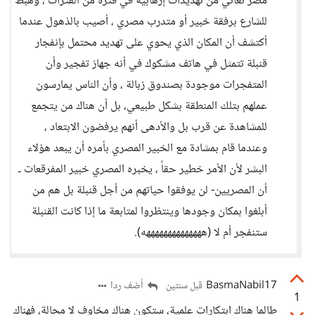
مصر تعاني من تهديدات إرهابية في فترة من الفترات ، وهبط
للشارع برفقة خبير أو متدرب مصري ، أصيب بالذهول عندما
أكتشف أن المكان الذي يحوي على تهديد محتمل بإنفجار
قنبلة تتمثل في هاتف مشكوك في أنه جهاز تفجير وأن
المتفجرات موجودة بصندوق زبالة ، وأن الناس يمارسون
عملهم بتلك المنطقة بشكل طبيعي، بل أن هناك من يتجمع
للمشاهدة عن قرب بل والأدهى أنهم يرفضون الابتعاد ،
وعندما قام بمشادة مع الخبير المصري بأمره أن يبعد هؤلاء
البشر لأن الأمر خطير حقاً ، يخبره المصري خبير المفرقعات ـ
أن المصريين- لن يوفقوا حياتهم من أجل قنبلة بل هم من
أبلغوا بمكان وجودها وينتظروا لمتابعة ما إذا كانت القنبلة
ستنفجر أم لا (ههههههههههههههه).
BasmaNabil17
أضف ردا
قبل سنتين
1
طالما هناك ابتكارات علمية، ستكون هناك مخاوف لا محالة، فهناك