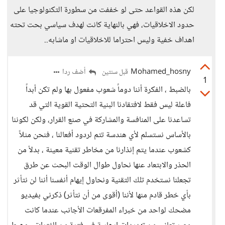
لكن هذه القواعد حتى لو خففت من سطورة التكنولوجيا على
حدود الاخلاقيات، فهي بالنهاية كانت لهدف سياسي بحت تحته
اهداف خفية وليس احتراما للاخلاقيات او ماشابه..
Mohamed_hosny
أضف ردا
قبل سنتين
1
بالضبط ، الفكرة أننا دوماً شعوب مفعول بها ولم تكن أبداً
فاعلة ليس فقط لافتقادنا البنية التحتية القوية التي قد
تساعدنا على المنافسة والمشاركة في صنع القرار، ولكن لكوننا
بالأساس نستسلم لأي هندسة تتم لردود أفعالنا ، فنحن مثلاً
كشعوب عندما يتم إنذارنا من مخاطر تقنية معينة ، بدلأ من
الحذر والابتعاد عنها نحاول طوال الوقت البحث عن طرق
تجعلنا نستخدم تلك التقنية ونحاول إيهام أنفسنا أننا لن نتأثر
بأي خطر قادم منها لأننا (أقوى من أن نتأثر) ذكرني بفيديو
مضحك لواحد من خبراء المفرقعات الأجانب عندما كانت