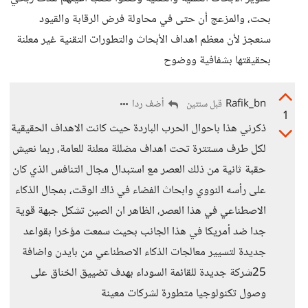
بحت، والمزعج أن حتى في محاولة فرض الرقابة والقيود
سنعجز لأن معظم اهداف الأبحاث والتطورات التقنية غير معلنة
بحقيقتها بشفافية ووضوح
Rafik_bn
أضف ردا
قبل سنتين
1
ذكرني هذا باحوال الحرب الباردة حيث كانت الاهداف الحقيقية
لكل طرف مستترة تحت اهداف مضللة معلنة للعامة، ربما نعيش
حقبة ثانية من ذلك العصر مع استبدال مجال التنافس الذي كان
على رأسه النووي وابحاث الفضاء في ذاك الوقت، بمجال الذكاء
الاصطناعي في هذا العصر، الظاهر ان الصين تشكل جبهة قوية
جدا ضد أمريكا في هذا الجانب بحيث سمعت مؤخرا بقواعد
جديدة لتسيير معالجات الذكاء الاصطناعي من بايدن واضافة
25شركة جديدة للقائمة السوداء بهدف تضييق الخناق على
وصول تكنولوجيا متطورة لشركات معينة