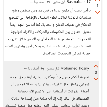
BasmaNabil17
أضف ردا
قبل سنتين
1
برأيي يجب أن يكون لدينا رد فعل مدروس يتضمن وضع
سياسات قانونية تواكب تطور التقنية، بالإضافة إلى تشجيع
الابتكار في تقنيات الأمان والحماية، كما أنه من المهم أيضاً
تفعيل التعاون بين الحكومات والشركات والأفراد لمواجهة
التحديات الناجمة عن هذه المخاطر، وذلك من خلال تدريب
المستخدمين على استخدام التقنية بشكل آمن، وتطوير أنظمة
حماية تحاكي التحديات المتزايدة.
Mohamed_hosny
أضف ردا
قبل سنتين
0
نعم هذا كلام جميل جداً ومكتوب بعناية ليقدم حل أجده
إيجابي وفعال حال تطبيقة ، ولكن يا بسمة ألا تجدين أن
أطماع الشركات الرأسمالية التي لا تهتم الآن بحماية
المستهلك بل النظر إليه إلا أنه سلعة مثل إستباحة بياناته ،
وعدم التأثير للجانب السلبي الذي تخلقه مثل منصة فيسبوك