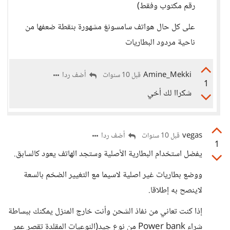
رقم مكتوب وفقط)
على كل حال هواتف سامسونغ مشهورة بنقطة ضعفها من
ناحية مردود البطاريات
Amine_Mekki
أضف ردا
قبل 10 سنوات
1
شكراا لك أخي
vegas
أضف ردا
قبل 10 سنوات
1
يفضل استخدام البطارية الأصلية وستجد الهاتف يعود كالسابق.
ووضع بطاريات غير اصلية لاسيما مع التغيير الضخم بالسعة
لاينصح به إطلاقا.
إذا كنت تعاني من نفاذ الشحن وأنت خارج المنزل يمكنك ببساطة
شراء Power bank من نوع جيد(النوعيات المقلدة تقصر عمر