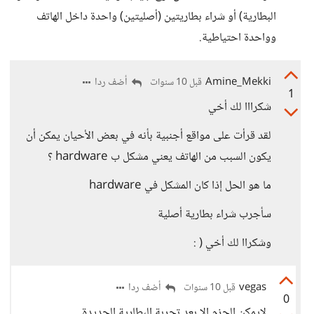
البطارية) أو شراء بطاريتين (أصليتين) واحدة داخل الهاتف
وواحدة احتياطية.
Amine_Mekki
أضف ردا
قبل 10 سنوات
1
شكرااا لك أخي
لقد قرأت على مواقع أجنبية بأنه في بعض الأحيان يمكن أن
يكون السبب من الهاتف يعني مشكل ب hardware ؟
ما هو الحل إذا كان المشكل في hardware
سأجرب شراء بطارية أصلية
وشكراا لك أخي ( :
vegas
أضف ردا
قبل 10 سنوات
0
لايمكن الجزم إلا بعد تجربة البطارية الجديدة.