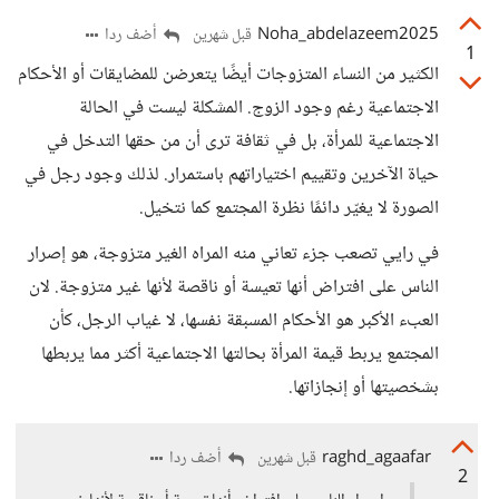
Noha_abdelazeem2025
أضف ردا
قبل شهرين
1
الكثير من النساء المتزوجات أيضًا يتعرضن للمضايقات أو الأحكام
الاجتماعية رغم وجود الزوج. المشكلة ليست في الحالة
الاجتماعية للمرأة، بل في ثقافة ترى أن من حقها التدخل في
حياة الآخرين وتقييم اختياراتهم باستمرار. لذلك وجود رجل في
الصورة لا يغيّر دائمًا نظرة المجتمع كما نتخيل.
في رايي تصعب جزء تعاني منه المراه الغير متزوجة، هو إصرار
الناس على افتراض أنها تعيسة أو ناقصة لأنها غير متزوجة. لان
العبء الأكبر هو الأحكام المسبقة نفسها، لا غياب الرجل، كأن
المجتمع يربط قيمة المرأة بحالتها الاجتماعية أكثر مما يربطها
بشخصيتها أو إنجازاتها.
raghd_agaafar
أضف ردا
قبل شهرين
2