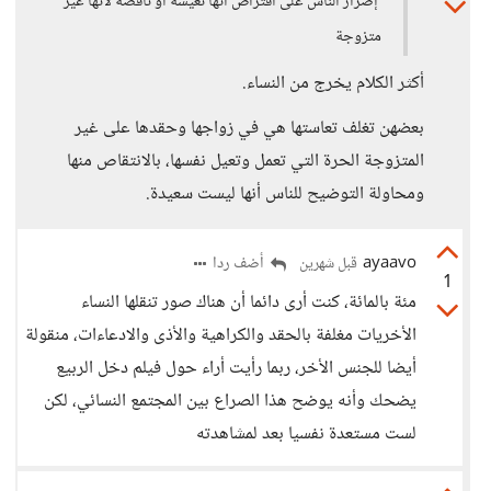
إصرار الناس على افتراض أنها تعيسة أو ناقصة لأنها غير
متزوجة
أكثر الكلام يخرج من النساء.
بعضهن تغلف تعاستها هي في زواجها وحقدها على غير
المتزوجة الحرة التي تعمل وتعيل نفسها، بالانتقاص منها
ومحاولة التوضيح للناس أنها ليست سعيدة.
ayaavo
أضف ردا
قبل شهرين
1
مئة بالمائة، كنت أرى دائما أن هناك صور تنقلها النساء
الأخريات مغلفة بالحقد والكراهية والأذى والادعاءات، منقولة
أيضا للجنس الأخر، ربما رأيت أراء حول فيلم دخل الربيع
يضحك وأنه يوضح هذا الصراع بين المجتمع النسائي، لكن
لست مستعدة نفسيا بعد لمشاهدته