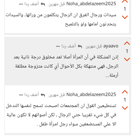
Noha_abdelazeem2025
أضف ردا
قبل شهرين
1
سيدات ورجال الفرق ان الرجال يتكلمون من ورائها، والسيدات
يتحدثون امامها ولو بالتلميح
ayaavo
أضف ردا
قبل شهرين
1
إذن المشكلة في أن المرأة أصلا تعد مخلوق درجة ثانية بعد
الرجل، فهي منتهكة بكل الأحوال أي كانت متزوجة مطلقة
أرملة...
Noha_abdelazeem2025
أضف ردا
قبل شهرين
1
تستطيعين القول ان المجتمعات اصبحت تسمح لنفسها التدخل
في كل شيء تقريبا حتي الرجال ، لكن أصواتهم لا تكون عالية
الا علي المستضعفين سواء رجل امرأة طفل .