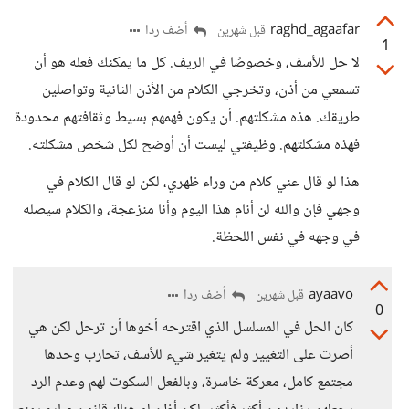
raghd_agaafar
أضف ردا
قبل شهرين
1
لا حل للأسف، وخصوصًا في الريف. كل ما يمكنك فعله هو أن
تسمعي من أذن، وتخرجي الكلام من الأذن الثانية وتواصلين
طريقك. هذه مشكلتهم. أن يكون فهمهم بسيط وثقافتهم محدودة
فهذه مشكلتهم. وظيفتي ليست أن أوضح لكل شخص مشكلته.
هذا لو قال عني كلام من وراء ظهري، لكن لو قال الكلام في
وجهي فإن والله لن أنام هذا اليوم وأنا منزعجة، والكلام سيصله
في وجهه في نفس اللحظة.
ayaavo
أضف ردا
قبل شهرين
0
كان الحل في المسلسل الذي اقترحه أخوها أن ترحل لكن هي
أصرت على التغيير ولم يتغير شيء للأسف، تحارب وحدها
مجتمع كامل، معركة خاسرة، وبالفعل السكوت لهم وعدم الرد