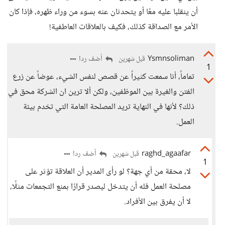
أن ينقلبا عليه معًا أو يتحدثان عنه بسوء من وراء ظهره، فإذا كان
الأمر مع الصداقة كذلك، فكيف بالعلاقات العاطفية!
Ysmnsoliman
أضف ردا
قبل شهرين
1
تماماً، أنا سمعت كثيراً عن قصص لنفس الشيء، عوضاً عن زرع
الفتن والغيرة بين الموظفين، ولكن ألا ترين ان الشركة محق في
ذلك؟ لأنها في النهاية تريد المصلحة العامة التي تخدم بيئة
العمل.
raghd_agaafar
أضف ردا
قبل شهرين
1
لا، محقة من أي جهة؟ لو رأى المدير أن العلاقة تؤثر على
مصلحة العمل فله أن يتدخل ليصدر قرارًا بمنع التجمعات مثلًا،
لا أن يفرق بين الأفراد.