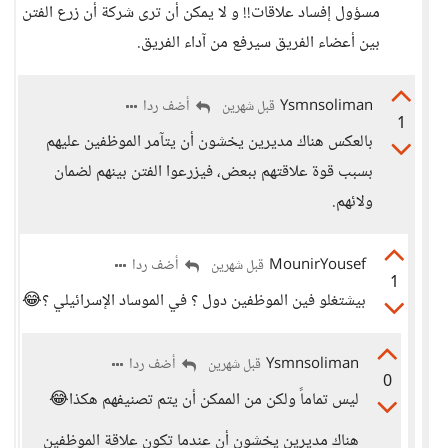
مسؤول إفساد علاقات!! و لا يمكن أن ترى شركة أن زرع الفتن
بين أعضاء الفريق سيرفع من آداء الفريق.
Ysmnsoliman
أضف ردا
قبل شهرين
1
بالعكس هناك مديرين يخشون أن يتآمر الموظفين عليهم
بسبب قوة علاقتهم ببعض، فيزرعوا الفتن بينهم لضمان
ولائهم.
MounirYousef
أضف ردا
قبل شهرين
1
بيشتغلو فين الموظفين دول ؟ في الموساد الإسرائيلي ؟😂
Ysmnsoliman
أضف ردا
قبل شهرين
0
ليس تماماً ولكن من الممكن أن يتم تصنيفهم هكذا😂
هناك مديرين يخشون أن عندما تكون علاقة الموظفين