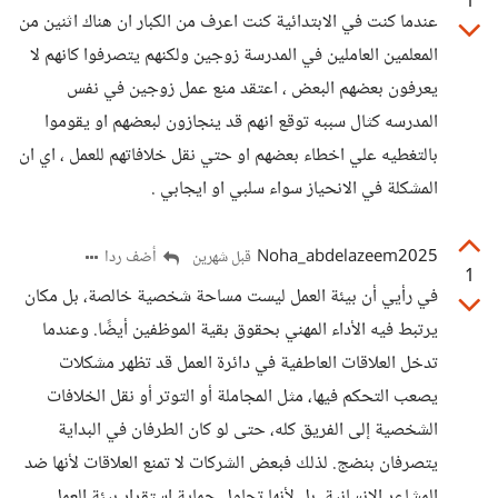
1
عندما كنت في الابتدائية كنت اعرف من الكبار ان هناك اثنين من
المعلمين العاملين في المدرسة زوجين ولكنهم يتصرفوا كانهم لا
يعرفون بعضهم البعض ، اعتقد منع عمل زوجين في نفس
المدرسه كثال سببه توقع انهم قد ينجازون لبعضهم او يقوموا
بالتغطيه علي اخطاء بعضهم او حتي نقل خلافاتهم للعمل ، اي ان
المشكلة في الانحياز سواء سلبي او ايجابي .
Noha_abdelazeem2025
أضف ردا
قبل شهرين
1
في رأيي أن بيئة العمل ليست مساحة شخصية خالصة، بل مكان
يرتبط فيه الأداء المهني بحقوق بقية الموظفين أيضًا. وعندما
تدخل العلاقات العاطفية في دائرة العمل قد تظهر مشكلات
يصعب التحكم فيها، مثل المجاملة أو التوتر أو نقل الخلافات
الشخصية إلى الفريق كله، حتى لو كان الطرفان في البداية
يتصرفان بنضج. لذلك فبعض الشركات لا تمنع العلاقات لأنها ضد
المشاعر الإنسانية، بل لأنها تحاول حماية استقرار بيئة العمل