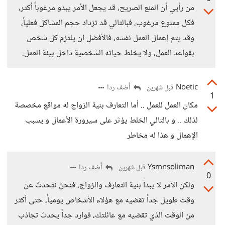
من رأيي أن المنع الصريح، قد يجعل الأمر يبدو مرغوباً أكثر،
فكل ممنوع مرغوب، فبالتالي قد تزداد حجم المشاكل فعلياً،
وقد يتم إهمال العمل نفسه، فالأفضل ان يلتزم كل شخص
بقواعد العمل، ولا يخلط حياته الشخصية داخل بيئة العمل.
Noetic
أضف ردا
قبل شهرين
1
مكان العمل للعمل .. أما التعارف بنية الزواج له مواقع مخصصة
لذلك .. و بالتالي الخلط يؤثر على سيرورة الأعمال و يسبب
الإهمال و هذا له مخاطر
Ysmnsoliman
أضف ردا
قبل شهرين
0
ولكن الأمر لا يبدأ بنية التعارف والزواج، فنحنُ نتحدث عن
وقت طويل جداً تقضيه مع هؤلاء الأشخاص يومياً، حتى أكثر
من الوقت الذي تقضيه مع عائلتك، فوارد جداً يحدث تجاذب