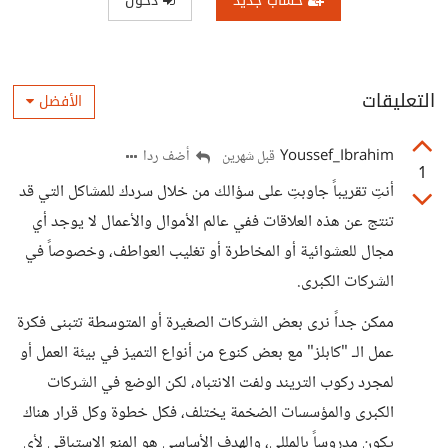
حساب جديد
دخول
التعليقات
الأفضل
Youssef_Ibrahim
أضف ردا
قبل شهرين
1
أنتِ تقريباً جاوبتِ على سؤالك من خلال سردك للمشاكل التي قد
تنتج عن هذه العلاقات ففي عالم الأموال والأعمال لا يوجد أي
مجال للعشوائية أو المخاطرة أو تغليب العواطف، وخصوصاً في
الشركات الكبرى.
ممكن جداً نرى بعض الشركات الصغيرة أو المتوسطة تتبنى فكرة
عمل الـ "كابلز" مع بعض كنوع من أنواع التميز في بيئة العمل أو
لمجرد ركوب التريند ولفت الانتباه، لكن الوضع في الشركات
الكبرى والمؤسسات الضخمة يختلف، فكل خطوة وكل قرار هناك
يكون مدروساً بالمللي، والهدف الأساسي هو المنع الاستباقي لأي