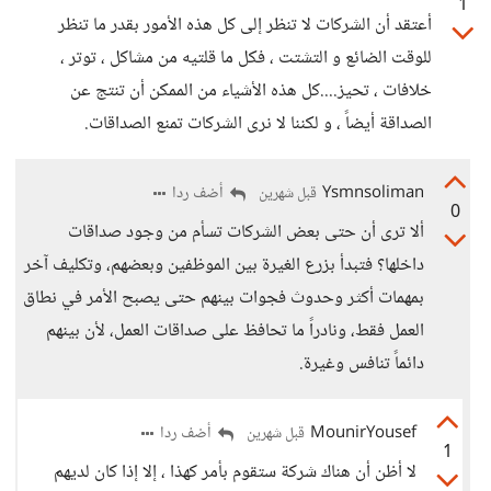
1
أعتقد أن الشركات لا تنظر إلى كل هذه الأمور بقدر ما تنظر
للوقت الضائع و التشتت ، فكل ما قلتيه من مشاكل ، توتر ،
خلافات ، تحيز....كل هذه الأشياء من الممكن أن تنتج عن
الصداقة أيضاً ، و لكننا لا نرى الشركات تمنع الصداقات.
Ysmnsoliman
أضف ردا
قبل شهرين
0
ألا ترى أن حتى بعض الشركات تسأم من وجود صداقات
داخلها؟ فتبدأ بزرع الغيرة بين الموظفين وبعضهم، وتكليف آخر
بمهمات أكثر وحدوث فجوات بينهم حتى يصبح الأمر في نطاق
العمل فقط، ونادراً ما تحافظ على صداقات العمل، لأن بينهم
دائماً تنافس وغيرة.
MounirYousef
أضف ردا
قبل شهرين
1
لا أظن أن هناك شركة ستقوم بأمر كهذا ، إلا إذا كان لديهم