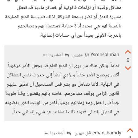
مشاكل وقتية أو نزاعات قانونية أو خسائر مادية قد تعطل
مسيرة العمل أو تضر بسمعة الشركة، لذلك فسياسة المنع الصارمة
بالنسبة لهم هي مجرد أداة حماية لاستثماراتهم ومصالحهم
بالدرجة الأولى بعيداً عن أي حسابات إنسانية.
Ysmnsoliman
أضف ردا
قبل شهرين
0
تماماً، ولكن هناك من يرى أن المنع التام قد يجعل الأمر مرغوباً
أكثر، ويصبح الأمر خفياً ويؤدي أيضاً إلى حدوث نفس المشاكل
في النهاية، لأننا نتعامل مع بشر فمن المستحيل أن نطبق عليهم
قانون إلزامي بوقف مشاعرهم، خاصة بأنهم يقضون وقتاً طويلاً
جداً في العمل ومع زملائهم يومياً، أكثر من الوقت الذي يقضونه
في المنزل بالتالي فتولد تلك المشاعر هو شيء إنساني جداً.
eman_hamdy
أضف ردا
قبل شهرين