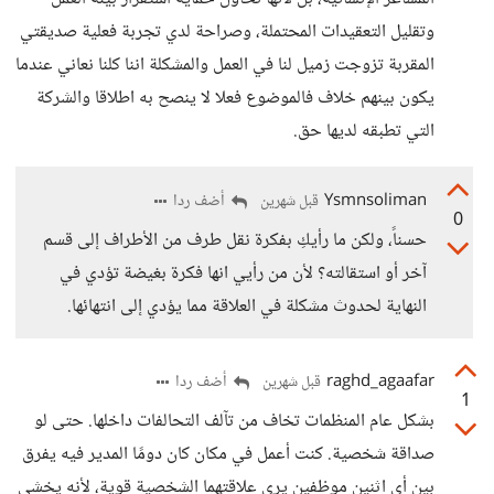
وتقليل التعقيدات المحتملة، وصراحة لدي تجربة فعلية صديقتي
المقربة تزوجت زميل لنا في العمل والمشكلة اننا كلنا نعاني عندما
يكون بينهم خلاف فالموضوع فعلا لا ينصح به اطلاقا والشركة
التي تطبقه لديها حق.
Ysmnsoliman
أضف ردا
قبل شهرين
0
حسناً، ولكن ما رأيكِ بفكرة نقل طرف من الأطراف إلى قسم
آخر أو استقالته؟ لأن من رأيي انها فكرة بغيضة تؤدي في
النهاية لحدوث مشكلة في العلاقة مما يؤدي إلى انتهائها.
raghd_agaafar
أضف ردا
قبل شهرين
1
بشكل عام المنظمات تخاف من تآلف التحالفات داخلها. حتى لو
صداقة شخصية. كنت أعمل في مكان كان دومًا المدير فيه يفرق
بين أي اثنين موظفين يرى علاقتهما الشخصية قوية، لأنه يخشى