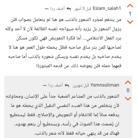
Eslam_salah1
أضف ردا
قبل 3 أشهر
1
من ينتقم لمجرد الشعور بالذنب هو هنا لم يتعامل بصواب فلن
يزول الشعور بل يزيد بأنه سيواجه نفسه الظالمة لأن لا أحد وكله
برد الفعل الانتقامي... أما فكرة التعويض فهي تكون مسكن
لصاحبها كمن بتر ساق صاحبه فظل يحمله طول العمر هو هنا لا
يخدم صاحبه بل يخدم نفسه ويسكن شعوره بالذنب أما صاحبه
فمهما حمله فلن يعوضه ذلك عن قدمه المبتورة!
Ysmnsoliman
أضف ردا
قبل شهرين
0
الشعور بالذنب من المشاعر الصعبة جداً على الإنسان، ومحاولته
لأن يتخلص من هذا العبء النفسي الثقيل الذي يحمله هو ما
يدفعه مثلاً إما للانتقام أو التعويض والإصلاح، فقط ليستطيع
ان يُصمت هذا الصوت في رأسه، ويستطيع أن ينعم بهدوء،
فهناك من قد ينهي حياته فقط لأنه شعر بالذنب.