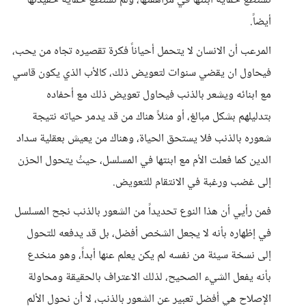
تستطع حماية ابنتها في مراهقتها، ولم تستطع حماية حفيدتها
أيضاً.
المرعب أن الانسان لا يتحمل أحياناً فكرة تقصيره تجاه من يحب،
فيحاول ان يقضي سنوات لتعويض ذلك، كالأب الذي يكون قاسي
مع ابنائه ويشعر بالذنب فيحاول تعويض ذلك مع أحفاده
بتدليلهم بشكل مبالغ، أو مثلاً هناك من قد يدمر حياته نتيجة
شعوره بالذنب فلا يستحق الحياة، وهناك من يعيش بعقلية سداد
الدين كما فعلت الأم مع ابنتها في المسلسل، حيثُ يتحول الحزن
إلى غضب ورغبة في الانتقام للتعويض.
فمن رأيي أن هذا النوع تحديداً من الشعور بالذنب نجح المسلسل
في إظهاره بأنه لا يجعل الشخص أفضل، بل قد يدفعه للتحول
إلى نسخة سيئة من نفسه لم يكن يعلم عنها أبداً، وهو منخدع
بأنه يفعل الشيء الصحيح، لذلك الاعتراف بالحقيقة ومحاولة
الإصلاح هي أفضل تعبير عن الشعور بالذنب، لا أن نحول الألم