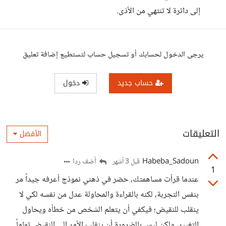
إلى دائرة لا تنتهي من الأذى.
يرجى الدخول لحسابك أو تسجيل حساب لتستطيع إضافة تعليق
حساب جديد
دخول
التعليقات
الأفضل
Habeba_Sadoun
أضف ردا
قبل 3 أشهر
1
عندما قرأت مساهمتك، حضر في ذهني نموذج أعرفه جيداً مر
بنفس التجربة، لكنه بالقراءة والمحاولة عدل من نفسه لكي لا
ينقلب للنقيض؛ فيكفي أن يتعلم الشخص من خطأه ويحاول
التغيير، ولكن ليس بالضرورة أن ينقلب الأمر إلى النقيض تماماً.