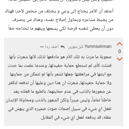
أعتقد أن الأمر يحتاج إلى وعي و يختلف من شخص لآخر؛ فهناك
من يضبط مشاعره ويحاول إصلاح نفسه، وهناك من يتصرف
دون أن يعطي لنفسه فرصة لكي يسمعها ويفهم ما تحتاجه حقاً
Ysmnsoliman
أضف ردا
قبل شهرين
0
صعوبة ما مرت به تلك الأم هو مادفعها لذلك لأنها شعرت بأنها
فشلت كأم، لم تستطع حماية حفيدتها، وعندما علمت بما حدث
مع ابنتها في مراهقتها جعلها تشعر بأنها لم تتمكن من حمايتها
ولا حماية حفيدتها، شعرت ان هذا دين وعليها أن تدفعه لتكفر
عن شعورها بالذنب في عدم حمايتهما، بالطبع ما فعلته يعد
خاطئاً تماماً، وليس مبرراً ولكن الشعور بالذنب ومحاولة الإنسان
لفعل اي شيء في سبيل إصمات صوت ضميره الذي ينهش في
عقله، قد يدفعه لفعل اي شيء في المقابل.