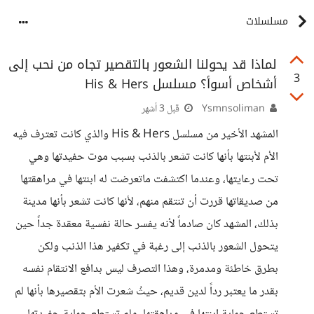
مسلسلات
لماذا قد يحولنا الشعور بالتقصير تجاه من نحب إلى
3
أشخاص أسوأ؟ مسلسل His & Hers
Ysmnsoliman
قبل 3 أشهر
المشهد الأخير من مسلسل His & Hers والذي كانت تعترف فيه
الأم لأبنتها بأنها كانت تشعر بالذنب بسبب موت حفيدتها وهي
تحت رعايتها، وعندما اكتشفت ماتعرضت له ابنتها في مراهقتها
من صديقاتها قررت أن تنتقم منهم، لأنها كانت تشعر بأنها مدينة
بذلك، المشهد كان صادماً لأنه يفسر حالة نفسية معقدة جداً حين
يتحول الشعور بالذنب إلى رغبة في تكفير هذا الذنب ولكن
بطرق خاطئة ومدمرة، وهذا التصرف ليس بدافع الانتقام نفسه
بقدر ما يعتبر رداً لدين قديم، حيثُ شعرت الأم بتقصيرها بأنها لم