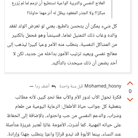
العلاج النفسي والتربية الواعية تستطيع أن ترمم لما لم يُزرع
مبكرًا؟ ولا الجذر المفقود بيظل له أثر مهما حاولنا؟
كل شيء يمكن أن يتحسن بالطبع، يعني لو تعرض الولد لفقد
والده وغاب ذلك التمثيل تماما، فسينشأ وهو مُحمل بالكثير
من المشاكل النفسية، يتطلب منه الأمر وعيا كبيرا ليذهب إلى
معالج نفسي ويعيد ترتيب الأمور بداخله من جديد، لكن لا
أحد يضمن أن ذلك سيحدث بالتأكيد.
Mohamed_hosny
أضف ردا
قبل سنة واحدة
0
فكرة تحول الأب لدور الأم والأب معًا تحدٍ كبير، لأنه مطالب
بتغطية كل جوانب حياة الأطفال: الرعاية اليومية من طعام
وشراب، والدعم النفسي من حب واحتواء، بالإضافة إلى الحفاظ
على حياته المهنية. كما أشرت، الأمومة غالبًا تُعتبر غريزة متأصلة
عند النساء، بينما الأبوة قد تبدو قرارًا واعيًا يتطلب جهدًا وإرادة.