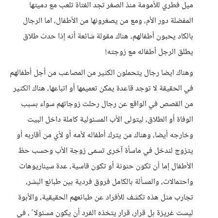
ميل فطري للأمومة منذ الصغر تجد الفتاة تلعب مع دميتها
المفضلة دور الأم، ومع من يصغرونها من الأطفال، اما الرجال
بالكاد يحبون أطفالهم، هناك مقولة شائعة أنه إذا حدث طلاق
يطلق الرجل أطفاله مع زوجته!
وهناك ايضا رجال يتحملون الكثير من المصاعب من أجل أطفالهم
في الحقيقة لا توجد قاعدة يمكن تعميمها أو اتباعها، هناك الكثير
من القصص في الواقع عن رجال رحلت زوجاتهم سواء بسبب
الوفاة أو الطلاق، ليتولى الأب المسئولية كاملة داخل البيت
وخارجه أيضا، وهناك من يترك أطفاله لأمه أو لأي من أقاربه أو
يتزوج لندخل في ماسأة آخرى تسمى زوجة الأب وحسب حظ
الأطفال إما أن تكون حنونة أو تكون قاسية، عدة سيناريوهات
واحتمالات، والمسألة بالكامل فروق فردية بين طبائع البشر،
تجارب مثل هذه تكشف للأفراد عن طبائعهم الحقيقية، والأبوة
ليست غريزة بل قرار، قرار يتخذه الفرد أن يكون مسئولا ً ، في