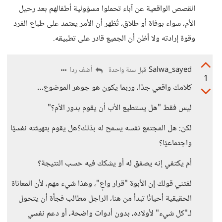
القصص الواقعية عن آباء تحملوا مسؤولية أطفالهم بعد رحيل
الأم، سواء بوفاة أو طلاق، تُظهر أن الأمر يعتمد على طباع الفرد
وقوة إرادته ولا أظن أن الجميع قادر على تطبيقه.
Salwa_sayed
أضف ردا
قبل سنة واحدة
1
كلامك واقعي جدًا، وربما يكون هو جوهر الموضوع…
ليس فقط "هل يستطيع الأب أن يقوم بدور الأم؟"
لكن: هل المجتمع نفسه يسمح له بذلك؟هل يقوم بتهيئته نفسيًا
واجتماعيًا؟
أم يكتفي إنه يصفق له أو يشكك فيه حسب النتيجة؟
لفتني قولك إن الأبوة "قرار واعٍ"، وهذا شيء مهم، لأن المعاناة
الحقيقية أحيانًا تبدأ من هنا، الراجل مطالب فجأة أن يتحول
لـ"كل شيء" لأولاده، بدون أدوات واضحة، أو دعم نفسي