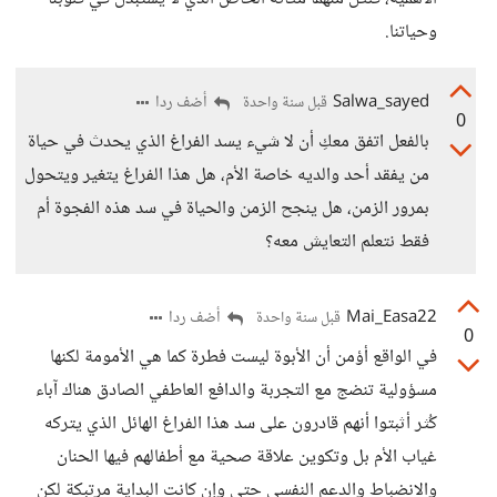
وحياتنا.
Salwa_sayed
أضف ردا
قبل سنة واحدة
0
بالفعل اتفق معكِ أن لا شيء يسد الفراغ الذي يحدث في حياة
من يفقد أحد والديه خاصة الأم، هل هذا الفراغ يتغير ويتحول
بمرور الزمن، هل ينجح الزمن والحياة في سد هذه الفجوة أم
فقط نتعلم التعايش معه؟
Mai_Easa22
أضف ردا
قبل سنة واحدة
0
في الواقع أؤمن أن الأبوة ليست فطرة كما هي الأمومة لكنها
مسؤولية تنضج مع التجربة والدافع العاطفي الصادق هناك آباء
كُثر أثبتوا أنهم قادرون على سد هذا الفراغ الهائل الذي يتركه
غياب الأم بل وتكوين علاقة صحية مع أطفالهم فيها الحنان
والانضباط والدعم النفسي حتى وإن كانت البداية مرتبكة لكن