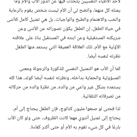
لأحد الأطباء النفسيين يتحدث فيها عن الدور الأب والأم وما
يمثله كل منهما، واتضح لي أن الأم ليست شخص يقوم بالرعاية
والحب والاهتمام والطبخ والواجبات، بل هي تمثيل كامل للأنثى
في حياة الطفل، إن الطفل يكوّن تصوراته عن الأنثى وعن
شريكته المستقبلية وعن ابنته في المستقبل بناءً على علاقته
الأوّلية مع الأم، تلك العلاقة العميقة التي يستمد منها الطفل
نظرته لنفسه أيضا.
كما أن الأب هو التمثيل النفسي للذكورة والرجولة ومعنى
المسؤولية والحماية بداخله، ونظرته لنفسه أيضا كولد، هذا كله
يستمده بشكل غير واعي من والده، من نظرة والده من حركاته
من تصرفاته التلقائية.
لذا فحتى لو صنعوا مليون كتالوج، فإن الطفل يحتاج إلى أم،
يحتاج إلى تمثيل أنثوي مهما كانت الظروف، حتى ولو كان الأب
بارعًا في كل شيء تقوم به الأم أو حتى أكثر كفاءة.