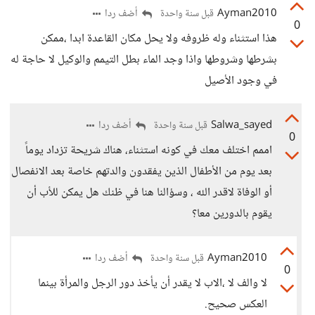
Ayman2010
أضف ردا
قبل سنة واحدة
0
هذا استثناء وله ظروفه ولا يحل مكان القاعدة ابدا ،ممكن
بشرطها وشروطها واذا وجد الماء بطل التيمم والوكيل لا حاجة له
في وجود الأصيل
Salwa_sayed
أضف ردا
قبل سنة واحدة
0
اممم اختلف معك في كونه استثناء، هناك شريحة تزداد يوماً
بعد يوم من الأطفال الذين يفقدون والدتهم خاصة بعد الانفصال
أو الوفاة لاقدر الله ، وسؤالنا هنا في ظنك هل يمكن للأب أن
يقوم بالدورين معا؟
Ayman2010
أضف ردا
قبل سنة واحدة
0
لا والف لا ،الاب لا يقدر أن يأخذ دور الرجل والمرأة بينما
العكس صحيح.