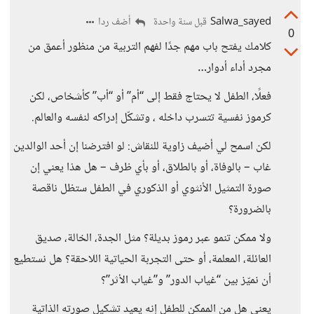
Salwa_sayed
أضف ردا
قبل سنة واحدة
0
كلامك يفتح باب مهم جدًا لفهم التربية من منظور أعمق من
مجرد أداء أدوار…
فعلًا، الطفل لا يحتاج فقط إلى “أم” أو “أب” كأشخاص، لكن
كرموز نفسية تتسرب داخله ، وتشكّل إدراكه لنفسه والعالم.
لكن اسمح لي أضيف زاوية للنقاش: لو افترضنا إن أحد الوالدين
غاب – بالوفاة، أو بالطلاق، أو بأي ظرف – هل هذا يعني إن
صورة التمثيل الأنثوي أو الذكوري في الطفل ستظل ناقصة
بالضرورة؟
ولا ممكن تنمو عبر رموز بديلة؟ مثل الجدة، الخالة، صديق
العائلة، المعلمة، أو حتى التجربة الحياتية اللاحقة؟ هل نستطيع
أن نميّز بين “غياب الدور” و”غياب الأثر”؟
يعني هل من الممكن للطفل إنه يعيد تشكيل صورته الذاتية