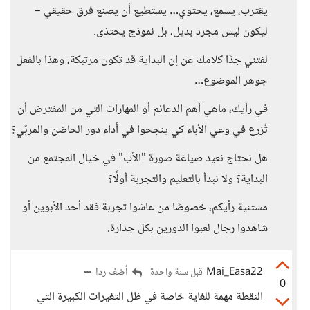
يقترب، يسمع، يحتوي… يستطيع أن يصنع فرق حقيقي –
ليكون ليس مجرد بديل، بل نموذج يحتذى.
لفتني جدًا كلامك عن إن البداية قد تكون مرتبكة، وهذا بالفعل
جوهر الموضوع…
في رأيك، ماهي أهم الدعائم أو المهارات التي من المفترض أن
تُزرع في وعي الأباء كي ينجحوا في أداء دور الحاضن والمربّي؟
هل نحتاج نعيد صياغة صورة "الأب" في خيال المجتمع من
البداية؟ ولا نبدأ بالتعليم والتجربة أولًا؟
مستنية رأيكم، خصوصًا من عاشوا تجربة فقد أحد الأبوين أو
شاهدوا رجال لعبوا الدورين بكل جدارة.
Mai_Easa22
أضف ردا
قبل سنة واحدة
0
النقطة مهمة للغاية خاصة في ظل التغيرات الكبيرة التي