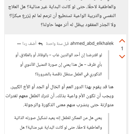
والعاطفية لاحقًا، حتى لو كانت البداية غير مثالية؟ هل العلاج
النفسي والتربية الواعية تستطيع أن ترمم لما لم يُزرع مبكرًا؟
ولا الجذر المفقود بيظل له أثر مهما حاولنا؟
ahmed_abd_elkhalek
أضف ردا
قبل سنة واحدة
1
لو افترضنا إن أحد الوالدين غاب – بالوفاة، أو بالطلاق، أو
بأي ظرف – هل هذا يعني إن صورة التمثيل الأنثوي أو
الذكوري في الطفل ستظل ناقصة بالضرورة؟
هنا قد يقوم بهذا الدور العم أو الخال أو الجد أو الأخ الكبير،
ويجب أن تكون الأم واعية بذلك، أن تترك الطفل معهم لفترات
متوازنة حتى يتشرب منهم معنى الذكورة والرجولة.
يعني هل من الممكن للطفل إنه يعيد تشكيل صورته الذاتية
والعاطفية لاحقًا، حتى لو كانت البداية غير مثالية؟ هل