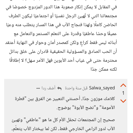
في المقابل لا يمكن إنكار صعوبة هذا الدور المزدوج خصوصًا في
مجتمعاتنا التي لا تُهيئ الرجل نفسيًا أو اجتماعيًا ليكون الطرف
الحاضن كاملًا ولهذا فنجاح الأب في هذا المسار يتطلب منه وعيًا
عميقًا وحسًا عاطفيًا وقدرة على التعلم المستمر والتعامل مع
أبنائه ليس فقط كراعٍ ولكن كمصدر أمان وحوار في النهاية أعتقد
أن الحب الصادق والمسؤولية الحقيقية قادران على خلق بدائل
محترمة حتى في غياب أحد الأبوين فهل الأمر سهل؟ لا إطلاقًا
لكنه ممكن جدًا
Salwa_sayed
أضف ردا
قبل سنة واحدة
1
كلامك موزون جدًا، أحسنتي التعبير عن الفرق بين "فطرة
الأمومة" و"نضج الأبوة" بوضوح.
صحيح إن المجتمعات تحمّل الأم كل ما هو "عاطفي" وتهيئ
الأب لدور الراعي الخارجي فقط، لكن لما بيختار الأب يتعلّم،