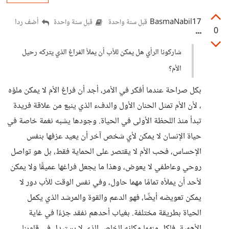
BasmaNabil17
أضف ردا
قبل سنة واحدة
قبل سنة واحدة
0
شاركونا الرأي هل يمكن للأب أن يملأ الفراغ الذي يتركه رحيل
الأم؟
بكل صراحة عندما أفكر في الأمر، أجد أن فراغ الأم لا يمكن ملؤه
، لأن الأم تمثل الحنان الأول والدفء الذي ينبع من علاقة فريدة
تبدأ منذ اللحظة الأولى في الحياة. وجودها يشبه نغمة خاصة في
حياة الإنسان لا يمكن لأي شخص آخر أن يعيد عزفها بنفس
الإحساس، فحب الأم لا يقتصر على الحماية فقط، بل هو تواصل
روحي وعاطفي لا يعوض، وهذا ما يجعل فراغها عميقًا ولا يمكن
لأحد أن يملأه تمامًا مهما حاول، وفي نفس الوقت للأب دور لا
يمكن تعويضه أيضًا، فهو الدعم والقوة والمرشد الذي يكمل
الحياة بطريقة مختلفة. بغياب أحدهم نفقد جزءًا في غاية
الأهمية، فلكل منهما مكانه الخاص الذي لا يستبدل في قلوبنا