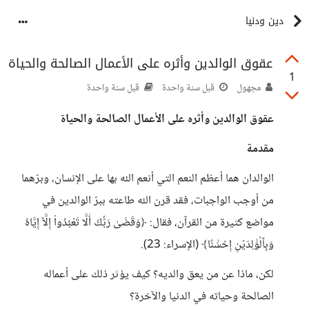
دين ودنيا
عقوق الوالدين وأثره على الأعمال الصالحة والحياة
1
مجهول
قبل سنة واحدة
قبل سنة واحدة
عقوق الوالدين وأثره على الأعمال الصالحة والحياة
مقدمة
الوالدان هما أعظم النعم التي أنعم الله بها على الإنسان، وبرّهما
من أوجب الواجبات، فقد قرن الله طاعته ببرّ الوالدين في
مواضع كثيرة من القرآن، فقال: ﴿وَقَضَىٰ رَبُّكَ أَلَّا تَعۡبُدُواْ إِلَّآ إِيَّاهُ
وَبِٱلۡوَٰلِدَيۡنِ إِحۡسَٰنًا﴾ (الإسراء: 23).
لكن، ماذا عن من يعق والديه؟ كيف يؤثر ذلك على أعماله
الصالحة وحياته في الدنيا والآخرة؟