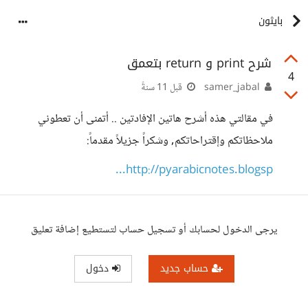
بايثون
شرح print و return بتعمق
4
samer_jabal
قبل 11 سنةً
في مقالتي هذه أشرح هاتين الإفادتين .. أتمنى أن تعطوني
ملاحظاتكم وإقتراحاتكم, وشكراً جزيلاً مقدماً:
http://pyarabicnotes.blogsp...
يرجى الدخول لحسابك أو تسجيل حساب لتستطيع إضافة تعليق
حساب جديد
دخول