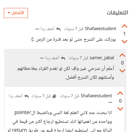
التعليقات
الأفضل
Shafaeestudent
أضف ردا
قبل 7 سنوات
1
بوركت على الشرح حتى لو بعد فترة من الزمن ;)
samer_jabal
أضف ردا
قبل 7 سنوات
0
أعلم أن شرحي غير وافٍ لكن لو تقدم القراء بملاحظاتهم
وأسئلتهم لكان الشرح أفضل.
Shafaeestudent
أضف ردا
قبل 7 سنوات
قبل 7 سنوات
0
انا بحثت عنه لاني اتعلم لغة السي وبالضبط الpointer
وواحده من اهمياتها انك تستطيع ارجاع اكثر من قيمة في
الدالة مع اني استطيع ايضا ارجاع قيم عن طريق return او