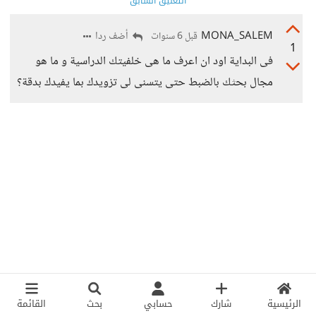
التعليق السابق
MONA_SALEM
أضف ردا
قبل 6 سنوات
1
فى البداية اود ان اعرف ما هى خلفيتك الدراسية و ما هو
مجال بحثك بالضبط حتى يتسنى لى تزويدك بما يفيدك بدقة؟
الرئيسية
شارك
حسابي
بحث
القائمة