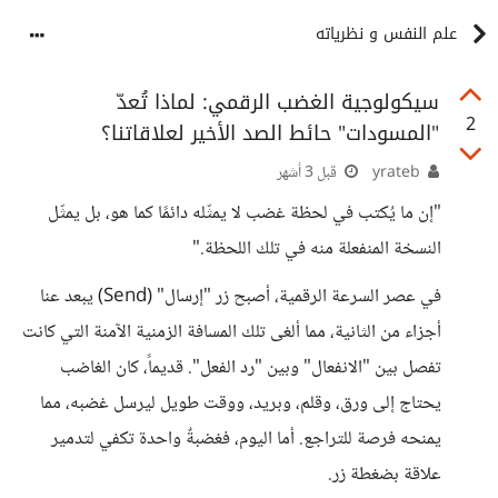
علم النفس و نظرياته
سيكولوجية الغضب الرقمي: لماذا تُعدّ
2
"المسودات" حائط الصد الأخير لعلاقاتنا؟
yrateb
قبل 3 أشهر
​"إن ما يُكتب في لحظة غضب لا يمثّله دائمًا كما هو، بل يمثّل
النسخة المنفعلة منه في تلك اللحظة."
​في عصر السرعة الرقمية، أصبح زر "إرسال" (Send) يبعد عنا
أجزاء من الثانية، مما ألغى تلك المسافة الزمنية الآمنة التي كانت
تفصل بين "الانفعال" وبين "رد الفعل". قديماً، كان الغاضب
يحتاج إلى ورق، وقلم، وبريد، ووقت طويل ليرسل غضبه، مما
يمنحه فرصة للتراجع. أما اليوم، فغضبةٌ واحدة تكفي لتدمير
علاقة بضغطة زر.