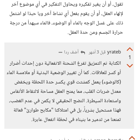
تقول، أو أن يغير تفكيره ويحاول التفكير في أي موضوع آخر
لإلهاء العقل، أو أن يقوم بفعل أي نشاط آخر ويا حبذا لو اشتمل
ذلك على غسل الوجه بالماء أو الوضوء، فالماء سيهدأ من درجة
حرارة الجسم ومن حدة العقل.
yrateb
أضف ردا
قبل 3 أشهر
1
الكتابة ثم التمزيق تفرغ الشحنة الانفعالية دون إحداث أضرار
أو كسر للعلاقات. كما أن تغيير الوضعية البدنية أو ملامسة الماء
(كالوضوء) يعمل كمشتت قوي يكسر حدة اللحظة ويخفض
معدل ضربات القلب، مما يمنح العقل مساحة لالتقاط الأنفاس
واستعادة السيطرة. النضج الحقيقي لا يكمن في عدم الغضب،
فهذا مستحيل بشرياً، بل في امتلاكنا "مكابح طوارئ" فعالة
تمنعنا من تدمير ما بنيناه في لحظة انفعال عابرة.