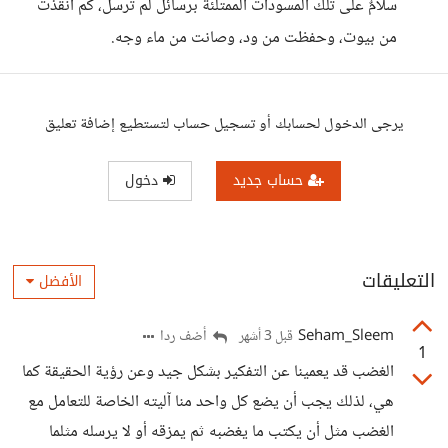
سلامٌ على تلك المسودات الممتلئة برسائل لم تُرسل، كم أنقذت
من بيوت، وحفظت من ود، وصانت من ماء وجه.
يرجى الدخول لحسابك أو تسجيل حساب لتستطيع إضافة تعليق
حساب جديد
دخول
التعليقات
الأفضل
Seham_Sleem
أضف ردا
قبل 3 أشهر
1
الغضب قد يعمينا عن التفكير بشكل جيد وعن رؤية الحقيقة كما
هي، لذلك يجب أن يضع كل واحد منا آليته الخاصة للتعامل مع
الغضب مثل أن يكتب ما يغضبه ثم يمزقه أو لا يرسله مثلما