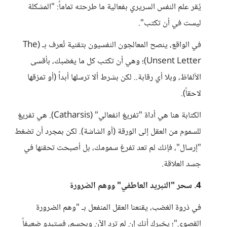
​يُقر علم النفس السريري بفعالية ما طرحته تماماً: "المشكلة
ليست في أن تكتب".
في الواقع، ينصح المعالجون النفسيون بتقنية تُعرف بـ (The
Unsent Letter)؛ وهي أن تكتب كل ما يغضبك، بأقسى
الألفاظ، وبلا أي رقابة.. لكن بشرط ألا ترسلها أبداً (أو تمزقها
لاحقاً).
الكتابة هنا هي أداة "تفريغ انفعالي" (Catharsis). هي تفريغ
للسموم من العقل إلى الورقة (أو الشاشة). لكن بمجرد أن تضغط
"إرسال"، فإنك لم تعد تفرغ سمومك، بل أصبحت تحقنها في
جسد العلاقة.
​4. سحر "التبريد العاطفي" ووهم الضرورة
​في ذروة الغضب، يقنعنا العقل المنفعل بـ "وهم الضرورة
القصوى"؛ يخبرك أنك إن لم ترد الآن وبحسم، فستبدو ضعيفاً