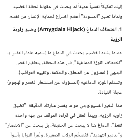
​إليك تفكيكاً نفسياً عميقاً لما يحدث في عقولنا لحظة الغضب،
ولماذا تعتبر "المسودة" أعظم اختراع لحماية الإنسان من نفسه.
​1. اختطاف الدماغ (Amygdala Hijack) وضيق زاوية
الرؤية
​عندما يشتد الغضب، يحدث في الدماغ ما يُسميه علماء النفس بـ
"اختطاف اللوزة الدماغية". في هذه اللحظة، ينطفئ الفص
الجبهي (المسؤول عن المنطق، والحكمة، وتقييم العواقب)،
وتستلم اللوزة الدماغية (المسؤولة عن استشعار الخطر والهجوم)
عجلة القيادة.
هذا التغير الفسيولوجي هو ما يفسر عبارتك الدقيقة: "تضيق
زاوية الرؤية، ويبدأ العقل في قراءة الموقف من جهة واحدة
فقط". الدماغ هنا لا يبحث عن الحقيقة، بل يبحث عن "الانتصار"
و"تدمير التهديد"، فتُضخَّم الزلات الصغيرة، وتُقرأ النوايا بأسوأ