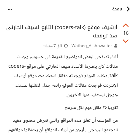
برمجة
أرشيف موقع (coders-talk) التابع لسيف الحارثي
16
بعد توقفه
Watheq_Alshowaiter
قبل 7 سنوات
أثناء تصفحي لبعض المواضيع القديمة في حسوب، وجدت
مقالات كان ينشرها الأستاذ سيف الحارثي على موقع coders-
talk، دخلت الموقع فوجدته مغلقا. استخدمت موقع أرشيف
الإنترنت فوجدت مقالات الموقع رائعة جدا.. فنقلتها لمستند
جوجل ليستفيد منها الآخرون..
تقريبا ٢٥ مقال مهم لكل مبرمج..
من المؤسف أن تغلق هذه المواقع والتي تعرض محتوى مفيد
للمجتمع البرمجي.. أرجو من أرباب المواقع أن يحفظوا مواقعهم