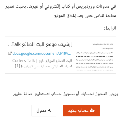
في مدونات ووردبريس أو كتاب إلكتروني أو غيرها، بحيث تصير
متاحة للناس حتى بعد إغلاق الموقع.
الرابط:
إرشيف موقع البت الضائع Coders Talk
docs.google.com/document/d/19V7F...
Coders Talk | البت الضائع الموقع تابع
لسيف الحارثي. حسابه على تويتر. ٠) [1]
الخطوة الأولى : ادرس حلل خطط Posted
November 12, 2012 by...
يرجى الدخول لحسابك أو تسجيل حساب لتستطيع إضافة تعليق
حساب جديد
دخول