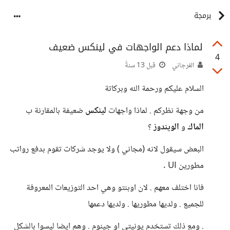
برمجة
لماذا دعم الواجهات في لينكس ضعيف
4
الفرجاني
قبل 13 سنةً
السلام عليكم ورحمة الله وبركاتة
من وجهة نظركم . لماذا واجهات
لينكس
ضعيفة بالمقارنة ب
الماك
و
الويندوز
؟
البعض سيقول لانه (مجاني ) ولا يوجد شركات تقوم بدفع رواتب
مطورين UI .
فانا اختلف معهم . لان اوبنتو وهي احد التوزيعات المعروفة
للجميع . ولديها مطوريها . ولديها دعمها
. ومع ذلك تستخدم يونيتي او جينوم . وهم ايضا ليسوا بالشكل