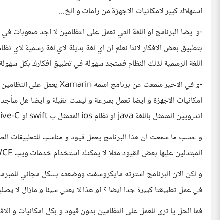
استهلاك كبير لامكانيات الاجهزة من رامات و الخ...
-و ايضا البرنامج او اللغة التي تعمل على النظامين لا اجد صعوبات في
بتطبيق بعض الافكار لاننا نعلم ان اي لغة بديلة لاي لغة رسمية لاي 
اللغة الرسمية لذلك النظام فستجد سهولة في تطبيق افكارك بكل سهولة
اندرويين المتمثل باللغة java او نظام ios المتمثل ب swift او Objective-C اي صعوبة في ايجاد الاكواد و المكتبات
و حسب ما سمعت ان هذا البرنامج يعمل قيود و مناسب للتطبيقات الصغي
المبتدئين عليها بعض القيود مثلا لا يمكنك استخدام خدمات ويب WCF أو أي مكتبة تعتمد عليها
و لكن الان البرنامج اشترته مايكروسفت ووضعته بشكل مجاني للمبرمجي
في عمل تطبيقتا كبيرة جدا ايضا ؟ او هذا لا يعني شيئا و مازال لا يصلح 
فما الحل يا ترى للعمل على النظامين بدون قيود و بكل امكانيات و الافكا