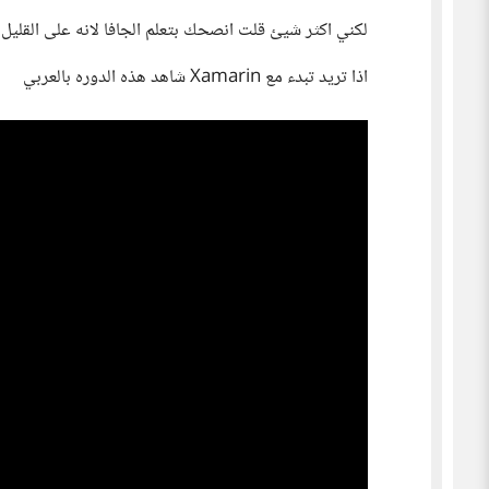
لكني اكثر شيئ قلت انصحك بتعلم الجافا لانه على القليل 
اذا تريد تبدء مع Xamarin شاهد هذه الدوره بالعربي