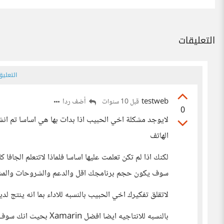
التعليقات
التعلي
testweb
أضف ردا
قبل 10 سنوات
0
لايوجد مشكلة اخي الحبيب اذا بدات بها هي اساسا تم ان
الهاتف
سوف يكون حجم برنامجك اقل والدعم والشروحات والمشار
لاتقلق تفكيرك اخي الحبيب بالنسبه للاداء بما انه ينتج لديك native وهو تقريبا نفس ال
بالنسبه للانتاجيه ايضا افضل Xamarin بحيث انك سوف تتشارك معظم الاكواد ولاتعيد كتابه مشروعك لباقي المنصات