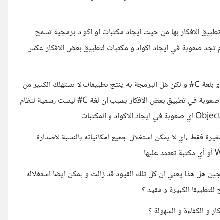
 تطبيق الافكار بها من حيت ايجاد مكتبات او اكواد برمجية تسمح
نظام تجد صعوبة في ايجاد اكواد و مكتبات لتطبيق بعض الافكار عكس
-و في الاخير سمعت عن برنامج اسمه Xamarin يعمل على النظامين و بلغة C# و لكن هل البرمجة به ينتج تطبيقات لا تستهلك الكثير من
امكانيات الاجهزة و ايضا تعمل بسرعة و ليست ثقيلة و ايضا هل ساْجد صعوبة في تطبيق بعض الافكار بسبب ان لغة C# ليست رسمية لنظام
رة فقط ,اي لا يمكن استغلال جميع امكانياته بالنسبة لاصدارة
ن هل هذا يعني ان كل تلك القيود قد زالت و يمكن ايضا استغلاله
للتطبيقا الكبيرة و مقيد ؟
ر و الكفاءة و السهولة ؟