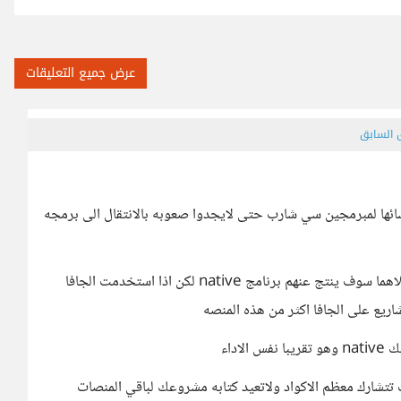
عرض جميع التعليقات
ق السابق
شائها لمبرمجين سي شارب حتى لايجدوا صعوبه بالانتقال الى برمجه
لكنك اذا لم تكن تعلمت عليها اساسا فلماذا لاتتعلم الجافا كلاهما سوف ينتج عنهم برنامج native لكن اذا استخدمت الجافا
يع على الجافا اكثر من هذه المنصه
اداء