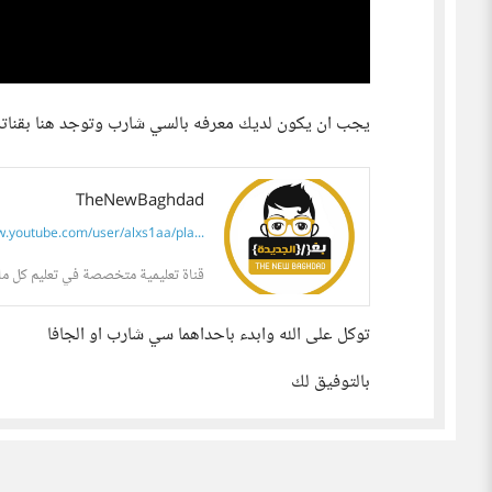
يجب ان يكون لديك معرفه بالسي شارب وتوجد هنا بقنا
TheNewBaghdad
youtube.com/user/alxs1aa/pla...
قناة تعليمية متخصصة في تعليم كل ما
توكل على الله وابدء باحداهما سي شارب او الجافا
بالتوفيق لك