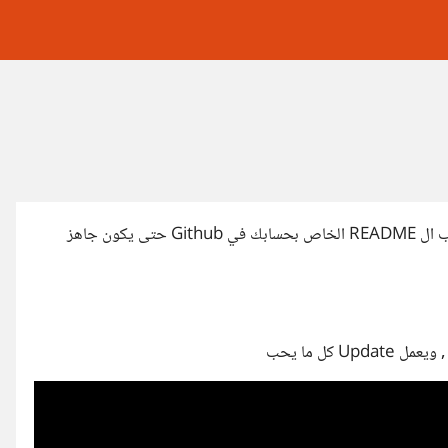
إذا كان في خطتك بعد التخرج من الجامعة أو من تعلم البرمجة أن ترتب ال README الخاص بحسابك في Github حتى يكون جاهز
كل ما يحب