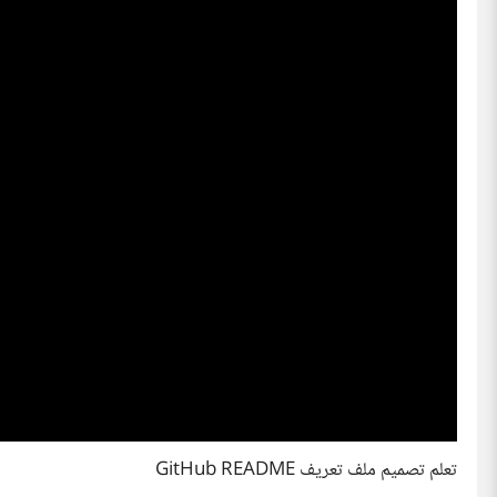
تعلم تصميم ملف تعريف GitHub README