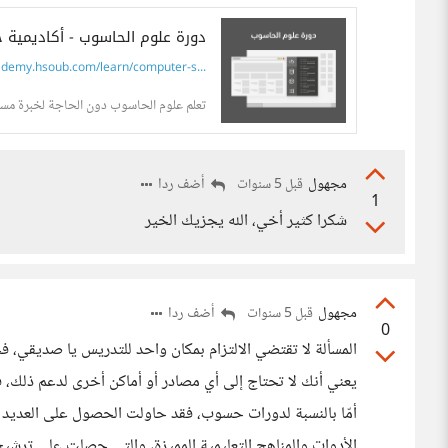
دورة علوم الحاسوب - أكاديمية
demy.hsoub.com/learn/computer-s...
تعلم علوم الحاسوب دون الحاجة لخبرة مس
مجهول
أضف ردا
قبل 5 سنوات
1
شكرا كثير أخي، الله يجزيك الخير
مجهول
أضف ردا
قبل 5 سنوات
0
المسألة لا تقتضي الالتزام بمكان واحد للتدريس يا صديقي،
يعني أنك لا تحتاج إلى أي مصادر أو أماكن أخرى لدعم ذلك، 
أمّا بالنسبة لدورات حسوب، فقد حاولت الحصول على العديد 
الأدوات والمناهج التعليمية المميزة، والتي حصلت على ترش