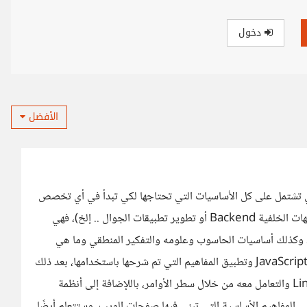
دخول
الأفضل
تشتمل على كل الأساسيات التي تحتاجها لكي تبدأ في أي تخصص
برمجي (مثل تطوير واجهات المستخدم Frontend أو الواجهات الخلفية Backend أو تطوير تطبيقات الجوال .. إلخ)، فهي
تحتوي على شرح الأسس البرمجية من خلال تقنية Scratch وكذلك أساسيات الحاسوب وعلومه والتفكير المنطقي وما هي
الخوارزميات وكيف تفيد في البرمجة، أساسيات لغة البرمجة JavaScript وتطبيق المفاهيم التي تم شرحها باستخدامها، بعد ذلك
ستنتقل إلى تعلم أساسيات أنظمة التشغيل وكيفية تثبيت Linux والتعامل معه من خلال سطر الأوامر، باللإضافة إلى أنظمة
فة مثل SQL و NoSQL. ثم ستنتقل إلى المفاهيم الأساسية التي تبنى فيها صفحات الويب، وستتعلم أيضًا