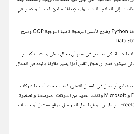
يات إلى الخادم والرد عليها، بالإضافة مبادئ الحماية والأمان في
أيضًا تم تحديث الدورة مؤخرًا، وأصبحت تحتوي على شرح للغة Python وشرح لأسس البرمجة كائنية التوجهة OOP وشرح
يات اللازمة لكي تخوض في تعلم أي مجال عملي وأنت متأكد من
الي سيكون تعلم أي مجال تقني أمرًا يسير مقارنة بالبدء في المجال
تستطيع أن تعمل في المجال التقني، فقد أصبحت أغلب الشركات
العالمية لا تطلب شهادة للعمل بها مثل Google و Facebook و Microsoft وكذلك العديد من الشركات المتوسطة والصغيرة
Startups أيضًا، ولا ننسى أن بإمكانك العمل كمستقل Freelancer عن طريق مواقع العمل الحر مثل موقع مستقل أو خمسات