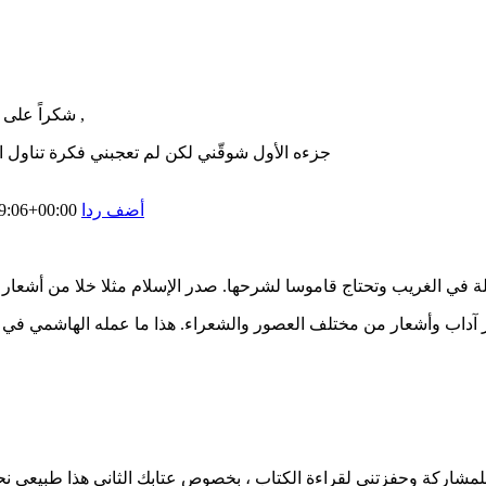
شكراً على المراجعة الممتعه ... سأقرأه و بكل تأكيد فلقد وجدته في مكتبة العائلة ,
جزءه الأول شوقّني لكن لم تعجبني فكرة تناول الأ
أضف ردا
9:06+00:00
اب وأشعار من مختلف العصور والشعراء. هذا ما عمله الهاشمي في الج