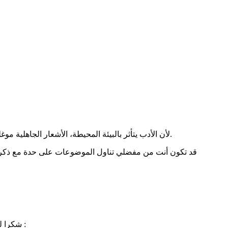
لأن الأدب يتأثر بالبيئة المحيطة، الأشعار الجاهلية موغلة في الغريب وتحتاج قاموسا لشرحها. صدر الإسلام مثلا خلا من أشعار العصبيات الجاهلية والافتخار بالأنساب ومدح الملوك، تغير هذا فيما بعد.
قد تكون أنت من مفضلي تناول الموضوعات على حدة مع ذكر آد
شكرا للمشاركة وحفزتني لقراءة الكتاب ، بخصوص عتابك الثاني هذا طبيعي نحن الغرقى في المدرسة الرومانسية ، استمع لهذا قد يوصل لك الفكرة :