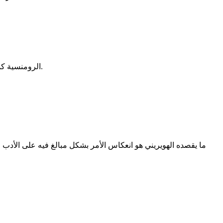
الرومنسية كما يقول الهويني هي سبب انهيار الأمة؟! لا أظن ذلك. انتشار الرومنسية محاولة للهروب من الواقع وخلق عالم جميل بعيدا عن بؤس هذا العالم.
ما يقصده الهويريني هو انعكاس الأمر بشكل مبالغ فيه على الأدب 