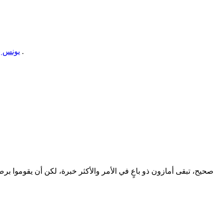
ما رأيكما بالأمر ؟ كون الرئيس التنفيذي لشركة إعمار هو العبار وهو أحد المستثمرين والمساهمين في منصة نون .
@يونس 