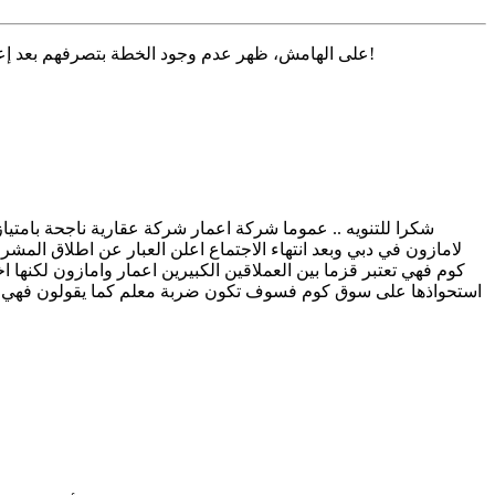
على الهامش، ظهر عدم وجود الخطة بتصرفهم بعد إعلان اتفاقية الاستحواذ من أمازون، في نفس اليوم أطلقوا معلومات هنا وهناك بأن منصة نون ستنطلق قريباً ومع وعد بـ 3 ساعات مدة توصيل!
شكرا للتنويه .. عموما شركة اعمار شركة عقارية ناجحة بامتياز
لامازون في دبي وبعد انتهاء الاجتماع اعلن العبار عن اطلاق الم
كوم فهي تعتبر قزما بين العملاقين الكبيرين اعمار وامازون لكنها 
استحواذها على سوق كوم فسوف تكون ضربة معلم كما يقولون فهي بذ