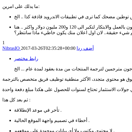
ما يدلك على امرين:
عدم وجود مخطط عمل واضح وفعّال.. وبدل الاعتماد على فريق ممتاز يغطون ذلك بالاموال.. غربيا تبدا الشركة ب 10 الاف وفريق مجنون بالعمل والابتكار لتكبر الى 120 و200 مليون دولار واكثر .. هنا
اهم شيء حقيقة.. لان اول اعلان منك يكون خاطيء ماذا سانتظر؟
1
أضف ردا
2017-03-26T02:35:28+00:00
NibrasIO
رابط مختصر
ون مترجمين لترجمة المنتجات من مدة بعقود لمدة عام ... الخ
ثم بعد كل هذا :
تأخر في موعد الإنطلاقة .
أخطاء في تصميم واجهة الموقع الحالية .
لا محتوى مكتوب ولا أي بيانات موجودة على موقعهم .