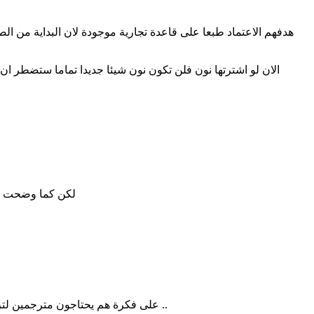
هدفهم الاعتماد طبعا على قاعدة تجارية موجودة لان البداية من ا
الان لو اشترتها نون فلن تكون نون شيئا جديدا تماما ستضطر ا
لكن كما وضحت في
على فكرة هم يحتاجون مترجمين لترجمة المنتجات من مدة بعقود لمدة عام. وبدل ان يستعينوا بشركات ترجمة كبيرة اعتمدوا على مبادرة تغريدات ان سمعت بها وقد قدمت لهم ..