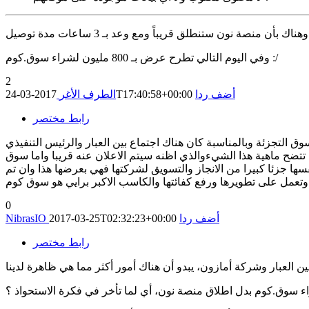
وفي اليوم التالي تطرح عرض بـ 800 مليون لشراء سوق.كوم :/
2
أضف ردا
2017-03-24T17:40:58+00:00
الطرف الأغر
رابط مختصر
ق التجزئة وبالمناسبة كان هناك اجتماع بين العبار والرئيس التنفيذي
 تتضح ماهية هذا الشيءوالذي اظنه سيتم الاعلان عنه قريبا واما سوق
سها جزئا كبيرا من الانجاز والتسويق لشركتها فهي بعرضها هذا وان تم
مل على تطويرها ورفع كفائتها والكاسب الاكبر برايي هو سوق كوم
0
أضف ردا
2017-03-25T02:32:23+00:00
NibrasIO
رابط مختصر
اء سوق.كوم بدل اطلاق منصة نون، أي لما تأخر في فكرة الاستحواذ ؟