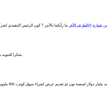
بن عمارة
@الطرف الأغر
شكرا للتنويه بما انني لم ارى نون ولم اجربها بعد فانا افضل ان تستحوذ عليها امازون.
صحيح، تبقى أماز