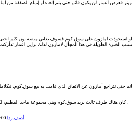
و استحوذت امازون على سوق كوم فسوف تعاني منصة نون كثيرا حتى تن
بب الخبرة الطويلة في هذا المجال لامازون لذلك برايي اعمار تداركت
ائم حتى تتراجع أمازون عن الاتفاق الذي قامت به مع سوق.كوم، فكل
كان هناك طرف ثالث يريد سوق.كوم وهي مجموعة ماجد الفطيم، لكن يبدو أنهم لم يقدموا على عروض مرتفعة كما فعلت أمازون وأعمار .
أضف ردا
:00