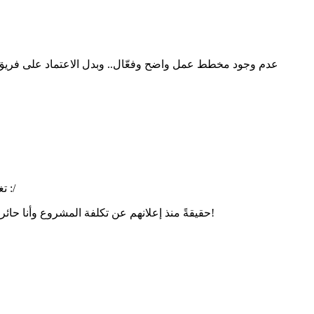
تغريدات مبادرة :/ لا أعلم كيف توجهوا لها لمشروعهم التجاري! كذلك السوق هو محتوى متجدد، الأكثر منطقية توظيف فريق متخصص بالترجمة :/
حقيقةً منذ إعلانهم عن تكلفة المشروع وأنا حائر بما تم صرفه :/ مليار دولار مبلغ هائل جداً، بل أكثر الشركات الناشئة في جولات الاستثمار تحتاج لسنوات للحصول على هكذا مبلغ دفعة واحدة!