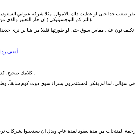
لصفر صعب جدا حتى لو غطيت ذلك بالاموال. مثلا شركة عنواني السعودي
(التراكم اللوجسيتيكي ) ان جاز التعبير والذي من الصعب تقديره بالمال ما لم يحدث استحواذ على الفريق والمنتج ككل.
ن تكيف نون على مقاس سوق حتى لو طورتها قليلا من هنا لن نرى جديدا
أضف ردا
كلامك صحيح، كذلك في وقت ما سوف يكونوا مجبرين على اختيار أحدهما، سوق أو نون .
 سؤالي، لما لم يفكر المستثمرون بشراء سوق دوت كوم سابقاً، وطورها