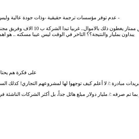
عدم توفر مؤسسات ترجمة حقيقية -وذات جودة عالية وليس توطين مضحك كما ترى في تطبيقات الاندرويد قاذفة كذا .. الخ -
يبداون بمليار والنتيجة؟؟ التاخر في الوقت ليس عيبا مسكته .. هو 
على فكرة هم يحتاج