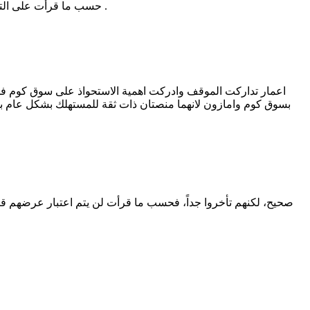
حسب ما قرأت على التويتر فعرض أعمار لن يكون قائم حتى يتم إلغاء أو إتمام الصفقة من أمازون، وذلك كون الأخيرة حسب ما تداول أنها ضمن إتمام عملية الشراء .
اعمار تداركت الموقف وادركت اهمية الاستحواذ على سوق كوم فل
بسوق كوم وامازون لانهما منصتان ذات ثقة للمستهلك بشكل عام بس
صحيح، لكنهم تأخروا جداً، فحسب ما قرأت لن يتم اعتبار عرضهم ق