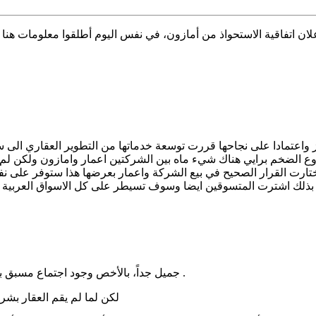
 واعتمادا على نجاحها قررت توسعة خدماتها من التطوير العقاري الى سو
شروع الضخم برايي هناك شيء ماه بين الشركتين اعمار وامازون ولكن لم
اختارت القرار الصحيح في بيع الشركة واعمار بعرضها هذا ستوفر على نف
لك اشترت المتسوقين ايضا وسوف تسيطر على كل الاسواق العربية وتع
جميل جداً، بالأخص وجود اجتماع مسبق بين العبار وشركة أمازون، يبدو أن هناك أمور أكثر مما هي ظاهرة لدينا .
لكن لما لم يقم العقار بشر