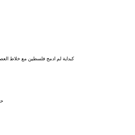
كبداية لم ادمج فلسطين مع خلاط العص
حس