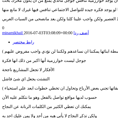
كان يوجد خوارزميه تنافس جوجل مالذي يمنع من ان يكون محرك بحث
 لو يوجد فكره جيده للتواصل الاجتماعي تنافس فيها غيرك لا مانع منها
لعصير ولكن واجب علينا كلنا ولكن بعد مانصحى من السبات العربي
0
أضف ردا
2016-07-03T03:08:09+00:00
minamikhail
رابط مختصر
 ابنائها يمكننا ان نساعدهم ولكننا لن نؤدي واجب مفروض عليهم )
جوجل ليست خوارزمية أنها اكبر من ذلك انها فكرة
الأفكار لا تجعل المشاريع ناجحة
التشتت يجعل اي شئ فاشل
ها تجني بعض الأرباح وتحاول ان تخطي خطوات ابعد علي استحياء )
حسوب لديها مواقع تواصل بالفعل وهو ما نتكلم عليه الأن
يمكنك ان تعطي الكثير من الكلمات الرنانة عن النجاح
ولكن تذكر النجاح لا يأتي هبه من أحد ولا يمن عليك احد به