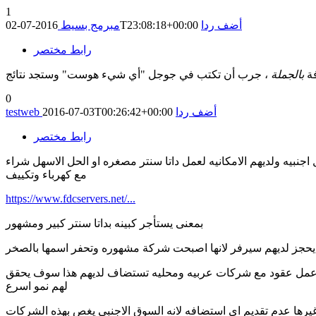
1
أضف ردا
2016-07-02T23:08:18+00:00
مبرمج بسيط
رابط مختصر
فة
بالجملة
0
أضف ردا
2016-07-03T00:26:42+00:00
testweb
رابط مختصر
ا سنتر مصغره او الحل الاسهل شراء colocation ويضعون فيه سيرفرات ويتوفر لديهم خطوط عاليه السرعه
مع كهرباء وتكييف
https://www.fdcservers.net/...
بمعنى يستأجر كبينه بداتا سنتر كبير ومشهور
حجز لديهم سيرفر لانها اصبحت شركة مشهوره وتحفر اسمها بالصخر
ا عمل عقود مع شركات عربيه ومحليه تستضاف لديهم هذا سوف يحقق
لهم نمو اسرع
ا عدم تقديم اي استضافه لانه السوق الاجنبي يغص بهذه الشركات