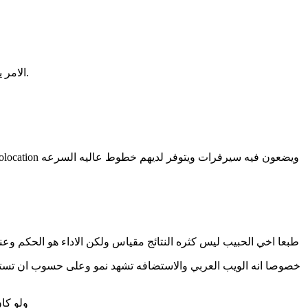
، جرب أن تكتب في جوجل "أي شيء هوست" وستجد نتائج.
الامر 
طبعا اخي الحبيب ليس كثره النتائج مقياس ولكن الاداء هو الحكم
خصوصا انه الويب العربي والاستضافه تشهد نمو وعلى حسوب ان تس
ولو كا