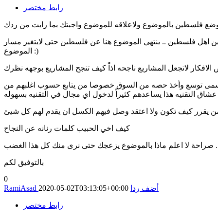
رابط مختصر
ضع فلسطين بالموضوع ولاعلاقه للموضوع واجبتك بما رايت من ردك
بين اهل فلسطين .. ينتهي الموضوع هنا عن فلسطين حتى لايتغير مسار
الموضوع :)
لافكار لاتجعل المشاريع ناجحه اذاً كيف تنجح المشاريع بوجهه نظرك
ا يسمى توسع وأخذ حصه من السوق خصوصا من يتابع حسوب اغلبهم من
ه بسهوله ..
م من يقرر كيف تكون ولا اعتقد وصل فيهم الكسل ان يقدم لهم كل شيئ
كيف اخي الحبيب كلمات رنانه عن النجاح
.. صراحة لا اعلم ماذا بالموضوع يزعجك حتى نرى منك كل هذا الغضب
بالتوفيق لكم
0
أضف ردا
2020-05-02T03:13:05+00:00
RamiAsad
رابط مختصر