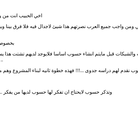
اخي الحبيب انت من و
بي ومن واجب جميع العرب نصرتهم هذا شيئ لاجدال فيه فلا فرق بينا و
بخصوص ا
ات والشبكات قبل مايتم انشاء حسوب اساسا فلايوجد لديهم تشتت هذ
عشاق التقنيه هذا يساعدهم كثيراً لدخول اي مجال في التقني
حسوب نقدم لهم دراسه جدوى ...!!! فهذه خطوة ثانيه لبناء المشروع وه
وتذكر حسوب لايحتاج ان تفكر لها حسوب لديها من يفكر .