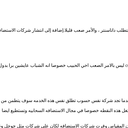
يتطلب داتاسنتر ، والأمر صعب قليلا.إضافة إلى انتشار شركات الاستضا
ليس بالامر الصعب اخي الحبيب خصوصا انه الشباب عايشين برا بدول اجنبيه ولديهم الامكانيه لعمل دات
 وعندما تجد شركة نفس حسوب تطلق نفس هذه الخدمه سوف يتطمن من ي
تغل هذه النقطه خصوصا في مجال الاستضافه السحابيه وتستطيع ايض
ن المقياس وفرت شركات الاستضافه لكان على شركات مثل جوجل وغيره