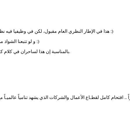
هذا في الإطار النظري العام مقبول، لكن في وظيفيا فيه نظر، و هي لم يكن على علم بهذا أصلا و الدليل أنه اعترف بذنبه و صححه :)
و لو تتبعنا الشواذ من اللغات و الاستعمالات لما وجدت أنا و أنت من نتعقبه هنا في حسوب :)
بالمناسبة إن هذا لساحران في كلام كثير، و من قيل من أجود ما خرجت به هذه اللغة هو هذا و العلم عند الله.
 .. اقتحام كامل لقطـاع الأعمال والشركات الذي يشهد تنامياً عالميـ