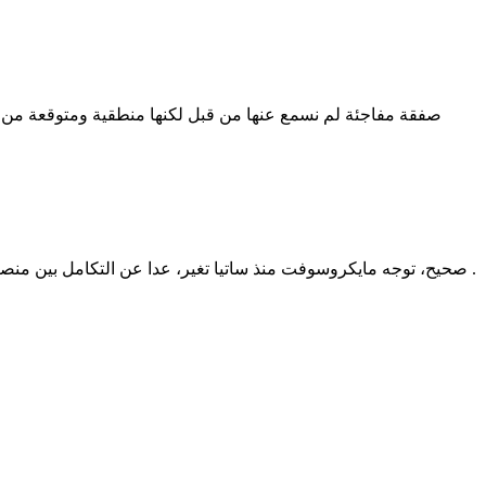
صحيح، توجه مايكروسوفت منذ ساتيا تغير، عدا عن التكامل بين منصاتها أيًّ كانت، مايكروسوفت تتجه لبناء منصة متكامل، كما فعلت ببدايتها ببناء نظام الويندوز، لكن الآن منصة متكامل من الخدمات/البرمجيات .