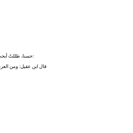
حسنا، ظللتُ أبحث عن تعليقك لأني وجدتك لم تكن مخطأً، فكان عليّ التوضيح، ما قلته صحيحة 100% في لغات العرب يجوز إعراب المثنى بالألف على المطلق:
قال ابن عقيل: ومن العرب