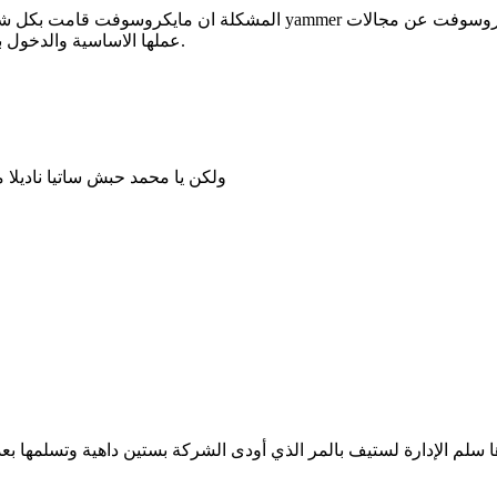
المشكلة ان مايكروسوفت قامت بكل شيء .. بنت شبكة اجتماعية وفشلت .. 
عملها الاساسية والدخول بمجالات جديدة في محاولة لإيجاد التكامل مع برامجها وخدماتها الحالية.
ولكن يا محمد حبش ساتيا ناديلا