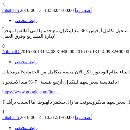
3
أضف ردا
2016-06-13T13:53:04+00:00
mhabach
رابط مختصر
صفقة مفاجئة لم نسمع عنها من قبل لكنها منطقية ومتوقعة من مايكروسوفت. بهذا أصبحنا نعرف توجه الشركة أكثر في قطاع الأعمال. لنتخيل تكامل أوفيس 365 مع لينكدإن مع خدمتها التي أطلقتها مؤخراً
لإدارة المشاريع وفرق العمل
0
NibrasIO
2016-06-13T14:08:31+00:00
2016-06-13T14:09:32+00:00
رابط مختصر
بالمناسبة سعر سهم لينكد إن أرتفع بنسبة +47% منذ الاستحواذ :
https://www.google.com/fina...
بل سعر سهم مايكروسوفت ما زال يستمر بالهبوط، ما السبب برأيك ؟
1
أضف ردا
2016-06-14T10:21:51+00:00
mhabach
رابط مختصر