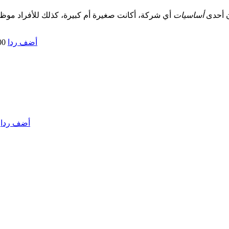
ن أحدى
أساسيات
أضف ردا
00
أضف ردا