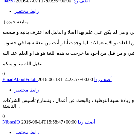
أضف ردا
2016-07-07T17:00:36+00:00
ibazzo
رابط مختصر
:) متابعة جيدة
تقبل الله منا و منكم.
0
أضف ردا
2016-06-13T14:23:57+00:00
EmadAboulFotoh
رابط مختصر
اً مع زيادة نسبة التوظيف والبحث عن أعمال ، وتسارع تأسيس الشركات
الناشئة ..
0
أضف ردا
2016-06-14T15:58:47+00:00
NibrasIO
رابط مختصر