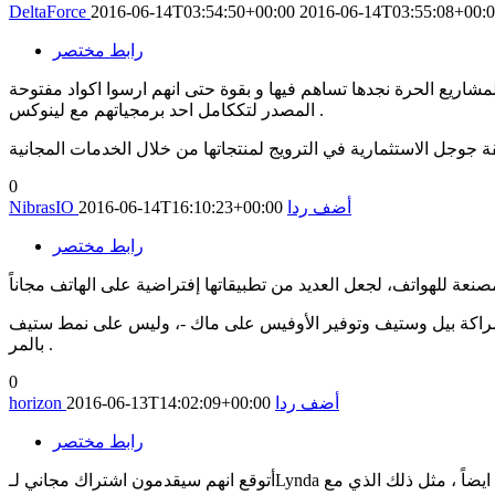
DeltaForce
2016-06-14T03:54:50+00:00
2016-06-14T03:55:08+00:
رابط مختصر
اريع الحرة نجدها تساهم فيها و بقوة حتى انهم ارسوا اكواد مفتوحة
المصدر لتككامل احد برمجياتهم مع لينوكس .
0
أضف ردا
2016-06-14T16:10:23+00:00
NibrasIO
رابط مختصر
الشراكة بيل وستيف وتوفير الأوفيس على ماك -، وليس على نمط ستيف
بالمر .
0
أضف ردا
2016-06-13T14:02:09+00:00
horizon
رابط مختصر
×_×