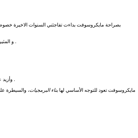
بصراحة مايكروسوفت بداءت تفاجئني السنوات الاخيرة خصوصا مع
و المثير حقا هو عرضهم لنظام و يندوز 10 بالمجان للمستخدمين و تطبيق طريقة جوجل الاستثمارية في الترويج لمنتجاتها من خلال الخدمات المجانية .
وأزيد على ما ذكرت، توفير برامجها للهواتف، بل وعقد شراكة مع الشركات المصنعة للهواتف، لجعل العديد من تطبيقاتها إفتراضية على الهاتف مجاناً .
مايكروسوفت تعود للتوجه الأساسي لها
بناء البرمجيات
، والسيطرة على