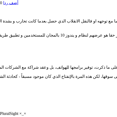
أضف ردا
00
 توجهه او فالنقل الانقلاب الدي حصل بعدما كانت تحارب و بشدة المش
 سوقها، لكن هذه المرة بالإنفتاح الذي كان موجود مسبقاً - كحادثة 
أتوقع انهم سيقدمون اشتراك مجاني لـLynda ايضاً ، مثل ذلك الذي مع PluralSight 