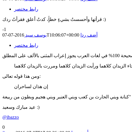
رابط مختصر
قرأتها وأحسستُ بشيءٍ خطأٍ، كدتُ أعلق فقرأتُ ردك :)
-1
أضف ردا
2016-07-07T10:06:07+00:00
يوسف سيد
رابط مختصر
 الزيدان كلاهما ورأيت الزيدان كلاهما ومررت بالزيدان كلاهما
ومن هذا قوله تعالى:
إن هذان لساحران
عيد مبارك وسعيد :)
@ibazzo
0