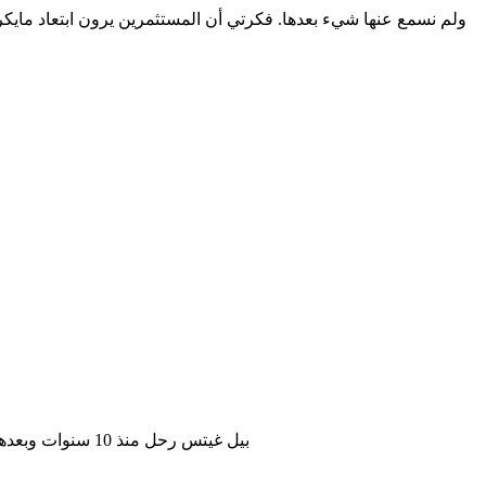
بيل غيتس رحل منذ 10 سنوات وبعدها سلم الإدارة لستيف بالمر الذي أودى الشركة بستين داهية وتسلمها بعدها ساتيا ناديلا على أمل إنقاذ بعض الأمور وإعادة ترتيب البيت الداخلي