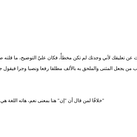
 من يجعل المثنى والملحق به بالألف مطلقا رفعا ونصبا وجرا فيقول جاء
خلافًا لمن قال أن "إن" هنا بمعنى نعم، هاته اللغة هي "كنانة وبني الحارث بن كعب وبني العنبر وبني هجيم وبطون من ربيعة"