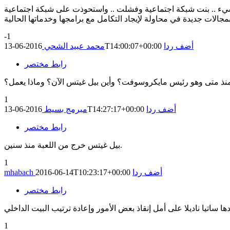
واستحوذت على شبكة اجتماعية yammer ولم نسمع عنها شيء بعدها. فكرتي أن المستثمرين يرون ابتعاد مايكروسوفت عن مجالات
-1
أضف ردا
2016-06-13T14:00:07+00:00
محمد عبيد الشحي
رابط مختصر
 منذ متى وهو رئيس مايكروسوفت؟ وأين بيل غيتس الآن؟ وماذا يعمل؟
1
أضف ردا
2016-06-13T14:27:17+00:00
مبرمج بسيط
رابط مختصر
بيل غيتس خرج من اللعبة منذ سنين.
1
أضف ردا
2016-06-14T10:23:17+00:00
mhabach
رابط مختصر
1