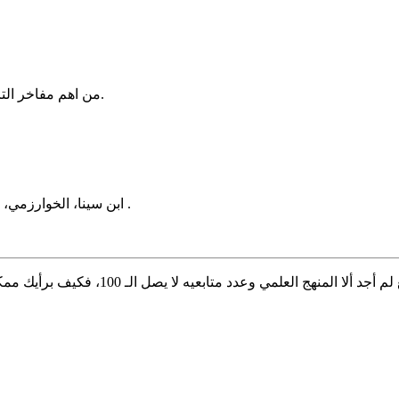
من اهم مفاخر التراث العلمي العربي وعبقرية بن سينا المتقدة. شكرا للمشاركة عزيزي.
ابن سينا، الخوارزمي، وابن الهيثم، منارات العِلم بعصرها، ولليوم أثرها يزيد على العلمِ صفحة .