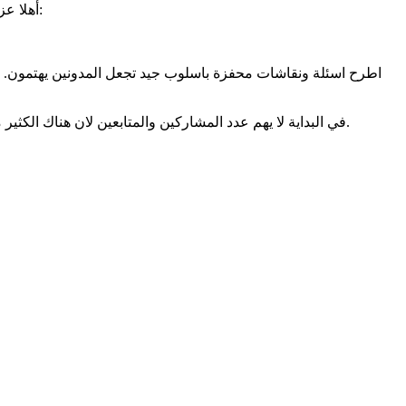
أهلا عزيزي نبراس. شكرا للسؤال واعتقد حسب رأيي ان طبيعة حسوب ليس وضع مقالات هذا مفيد جدا لكن مخصص أكثر للنقاشات ويكون كالتالي:
اطرح اسئلة ونقاشات محفزة باسلوب جيد تجعل المدونين يهتمون. 
في البداية لا يهم عدد المشاركين والمتابعين لان هناك الكثير من يستفيد لما ياتي من غوغل لهنا بحثا عن سؤاله والعلم كما هو معروف تراكمات مجهودات لرجال عبر التاريخ ولم يتم شيء بسرعة وسهولة.