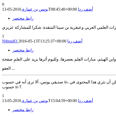
0
أضف ردا
2016-05-13T08:45:40+00:00
يونس بن عمارة
رابط مختصر
1
أضف ردا
2016-05-13T13:25:37+00:00
NibrasIO
رابط مختصر
العفو ...
صديقي يونس، ألا ترى أنه في حسوب io، المنشورات العلمية شبه معدومة، حتى حين جئت أنشر بمجتمع لم أجد ألا المنهج العلمي وعدد متابعيه لا يصل الـ 100، فكيف برأيك ممكن أن نثري هذا المحتوى في
حسوب io ؟
1
أضف ردا
2016-05-13T15:04:59+00:00
يونس بن عمارة
رابط مختصر