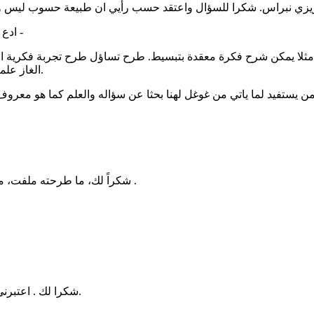
ادع اصدقائك المهتمين بالعلوم والمعرفة الى هنا - انا افعل ذلك ايضا -
مثلا يمكن شرح فكرة معقدة بتبسيط. طرح تساؤل طرح تجربة فكرية ال
الغاز علمية واسئلة علمية طريفة في مجتمع تسلية لتحفيز الذهن بانتظام.
شكراً لك، ما طرحته ملفت، ما طرحته متجه لجعل العلوم تناقش هنا، بدلاً كطرحها مادة لتلقي فقط .
شكرا لك . اعتبرني متابع لمواضيعك وما تطرحه وساشارك فيه واشاركه بإذن الله تعالى.