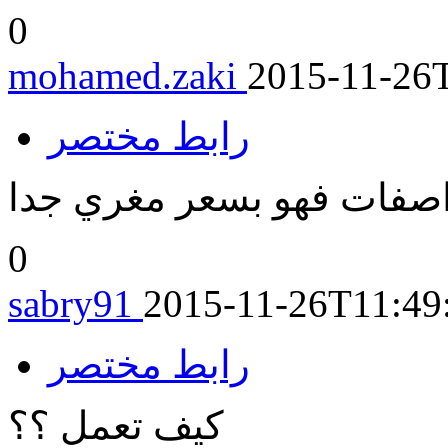
0
mohamed.zaki
2015-11-26
رابط مختصر
واصفات فهو بسعر مغري جدا
0
sabry91
2015-11-26T11:49
رابط مختصر
كيف تعمل ؟؟