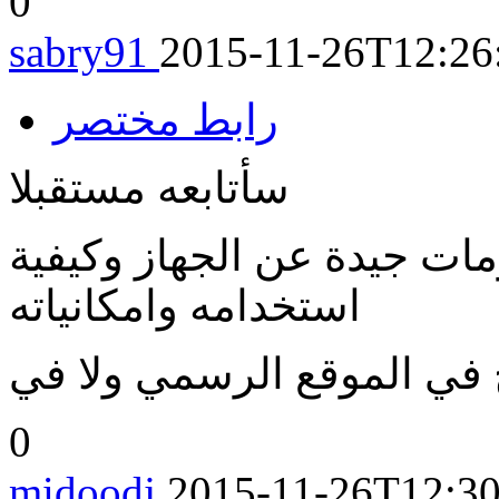
0
sabry91
2015-11-26T12:26
رابط مختصر
سأتابعه مستقبلا
ات جيدة عن الجهاز وكيفية
استخدامه وامكانياته
0
midoodj
2015-11-26T12:30