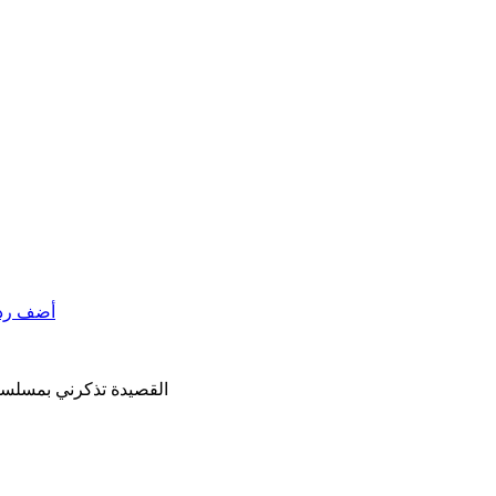
أضف ردا
القصيدة تذكرني بمسلسل